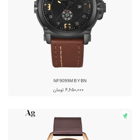
NF9099M B Y BN
4,650,000 تومان