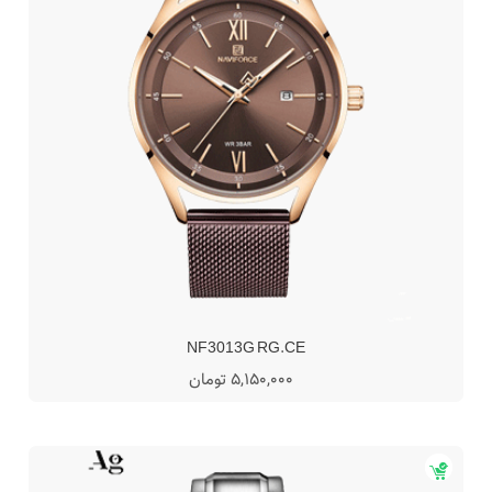
NF3013G RG.CE
5,150,000 تومان