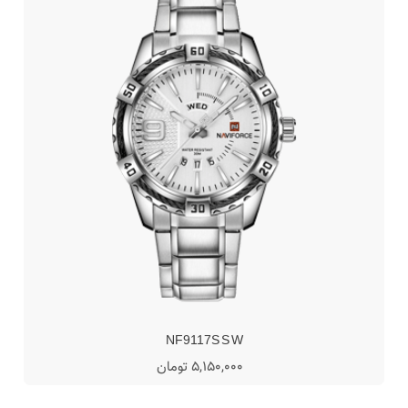
NF9117S S W
5,150,000 تومان