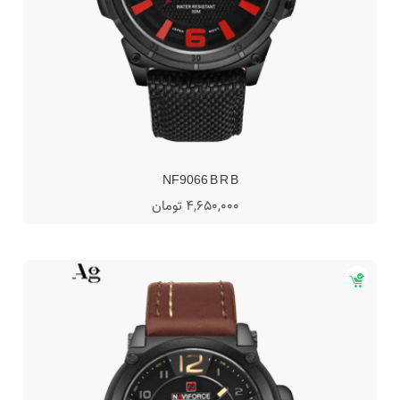
NF9066 B R B
4,650,000 تومان