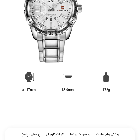
ø : 47mm
13.0mm
172g
ویژگی های ساعت
محصولات مرتبط
نظرات کاربران
پرسش و پاسخ