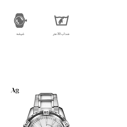
ضدآب 30 متر
شیشه