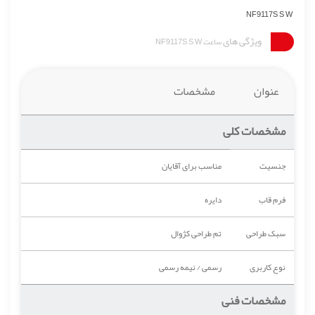
NF9117S S W
ویژگی های
ساعت NF9117S S W
عنوان
مشخصات
مشخصات کلی
جنسیت
مناسب برای آقایان
فرم قاب
دایره
سبک طراحی
تم طراحی کژوال
نوع کاربری
رسمی / نیمه رسمی
مشخصات فنی