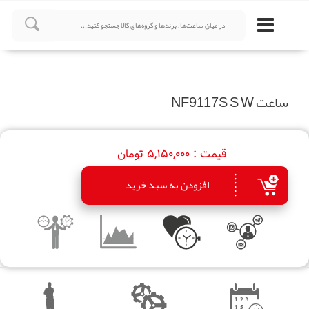
ساعت NF9117S S W
قیمت :
5,150,000 تومان
افزودن به سبد خرید