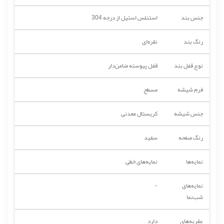
جنس بند
استنلس استیل از درجه 304
رنگ بند
نقره‌ای
نوع قفل بند
قفل پیوسته ضامن‌دار
فرم شیشه
مسطح
جنس شیشه
کریستال معدنی
رنگ صفحه
سفید
نمایه‌ها
نمایه‌های خطی
نمایه‌های
-
شب‌نما
عقربه‌های
دارد