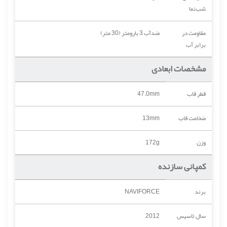
شب‌نما
مقاومت در
ضدآب 3 بارومتر (30 متر)
برابر آب
مشخصات ابعادی
قطر قاب
47.0mm
ضخامت قاب
13mm
وزن
172g
کمپانی سازنده
برند
NAVIFORCE
سال تاسیس
2012