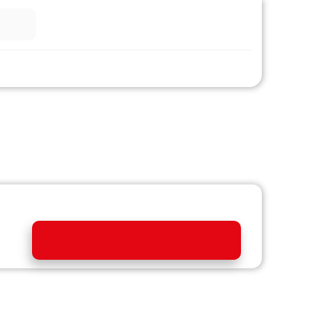
فروشگاه
فروش حضوری
ساعت مچي نوي فورس مردانه NF9148 B B B
قیمت :
7,900,000 تومان
افزودن به سبد خرید