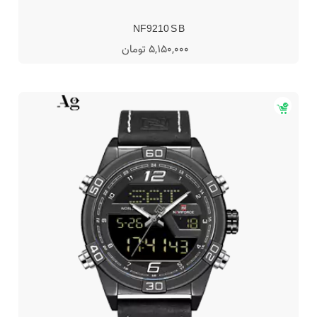
NF9210 S B
5,150,000 تومان