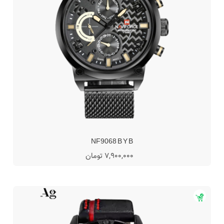
NF9068 B Y B
7,900,000 تومان