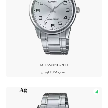
MTP-V001D-7BU
6,350,000 تومان