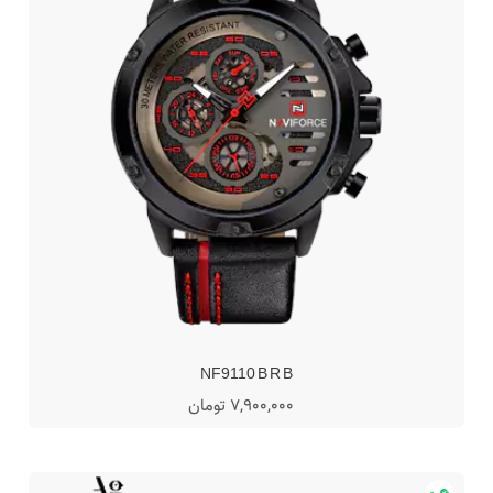
NF9110 B R B
7,900,000 تومان