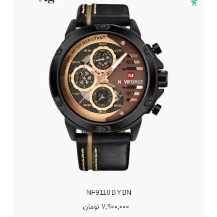
NF9110 B Y BN
7,900,000 تومان