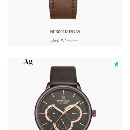
NF3001M RG.W
7,400,000 تومان