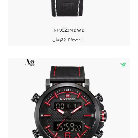
NF9128M B W B
6,250,000 تومان