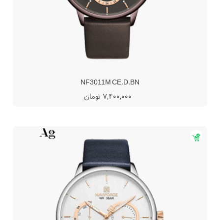
NF3011M CE.D.BN
7,400,000 تومان