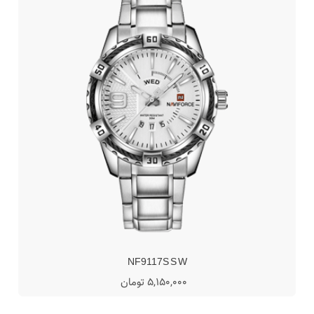
NF9117S S W
5,150,000 تومان