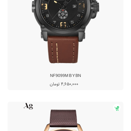
NF9099M B Y BN
4,650,000 تومان