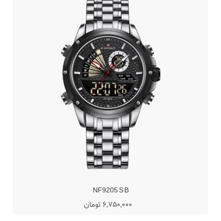
NF9205 S B
6,750,000 تومان