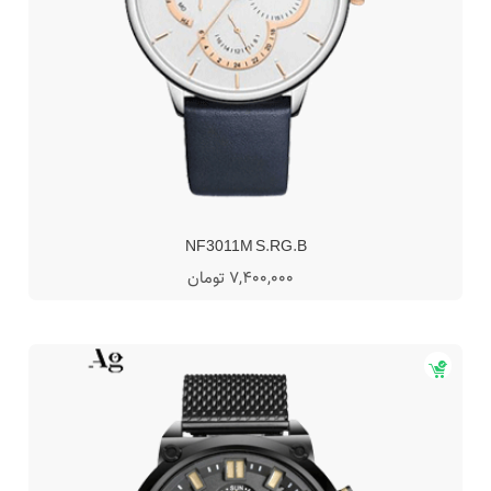
NF3011M S.RG.B
7,400,000 تومان