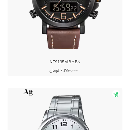
NF9135M B Y BN
6,250,000 تومان