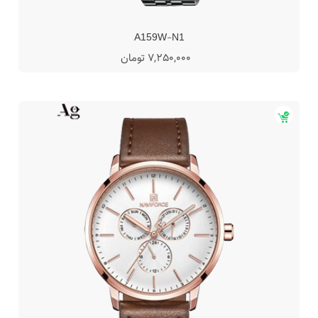
A159W-N1
7,250,000 تومان