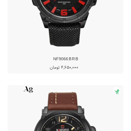
NF9066 B R B
4,650,000 تومان