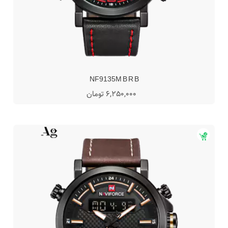
NF9135M B R B
6,250,000 تومان