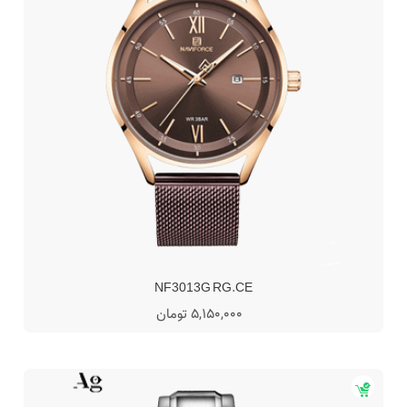
NF3013G RG.CE
5,150,000 تومان