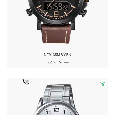
NF9135M B Y BN
6,250,000 تومان