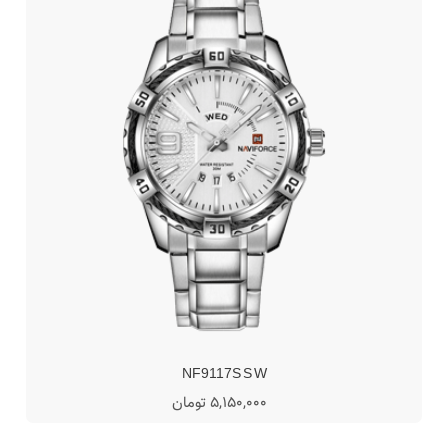
NF9117S S W
5,150,000 تومان