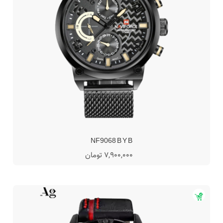
NF9068 B Y B
7,900,000 تومان