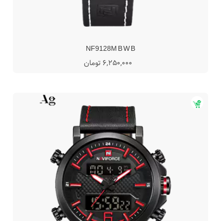
NF9128M B W B
6,250,000 تومان