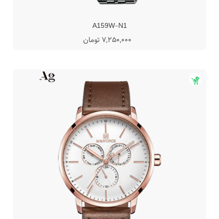
A159W-N1
7,250,000 تومان