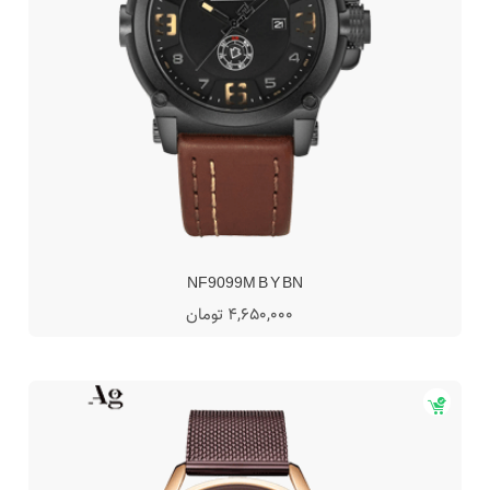
NF9099M B Y BN
4,650,000 تومان