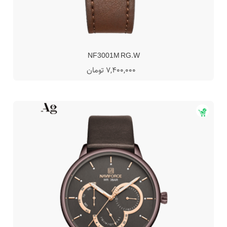
NF3001M RG.W
7,400,000 تومان