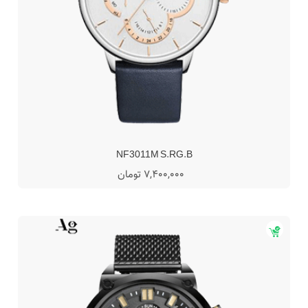
NF3011M S.RG.B
7,400,000 تومان