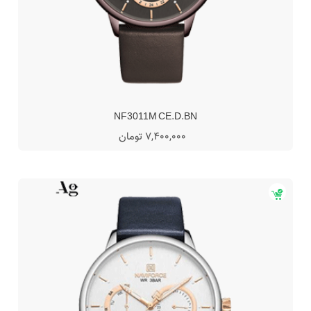
NF3011M CE.D.BN
7,400,000 تومان