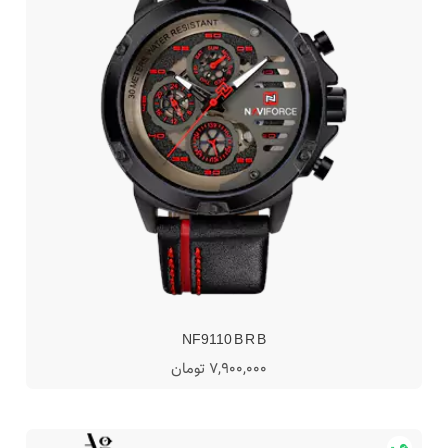
NF9110 B R B
7,900,000 تومان