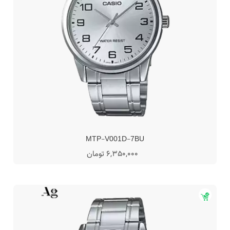
MTP-V001D-7BU
6,350,000 تومان