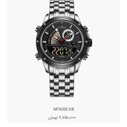
NF9205 S B
6,750,000 تومان