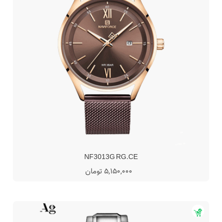
NF3013G RG.CE
5,150,000 تومان