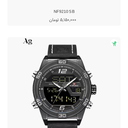
NF9210 S B
5,150,000 تومان