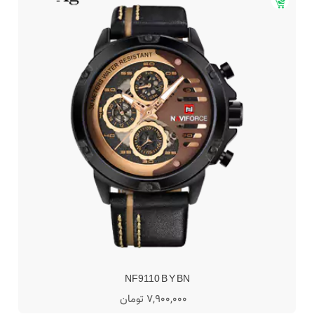
NF9110 B Y BN
7,900,000 تومان