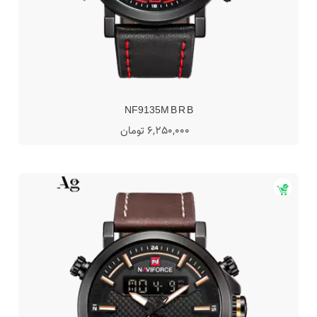
NF9135M B R B
6,250,000 تومان