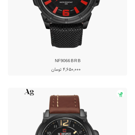
NF9066 B R B
4,650,000 تومان