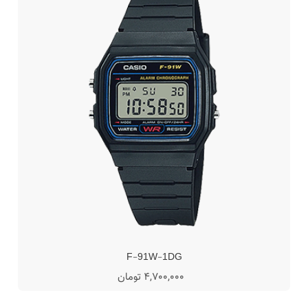
F-91W-1DG
4,700,000 تومان