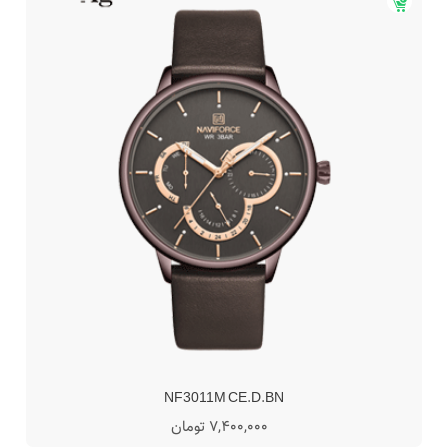
NF3011M CE.D.BN
7,400,000 تومان