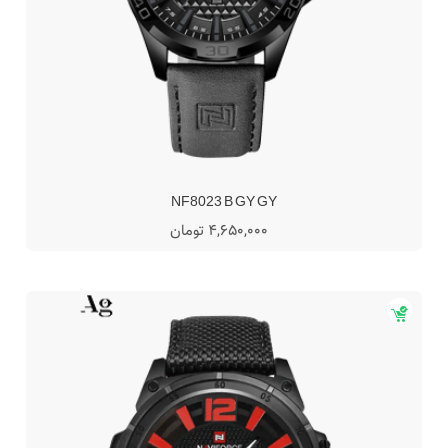
NF8023 B GY GY
4,650,000 تومان