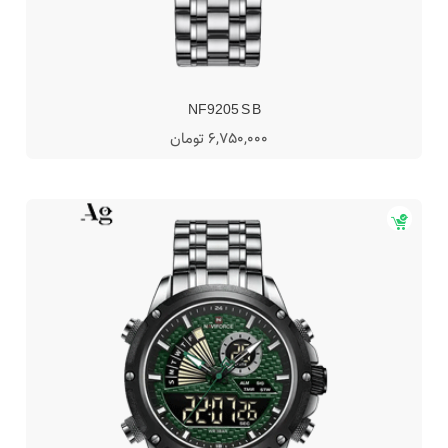
NF9205 S B
6,750,000 تومان