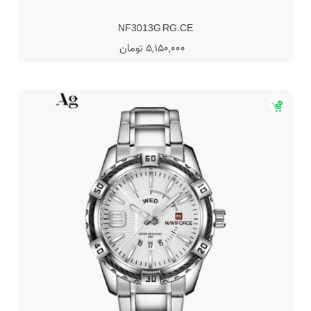
NF3013G RG.CE
5,150,000 تومان