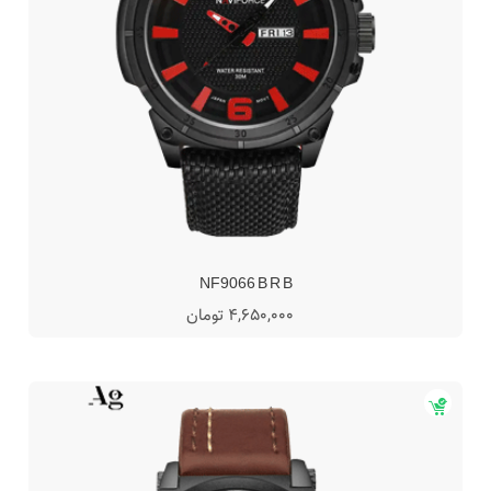
NF9066 B R B
4,650,000 تومان