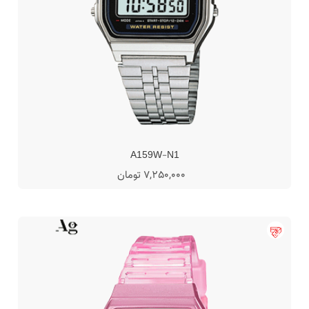
A159W-N1
7,250,000 تومان