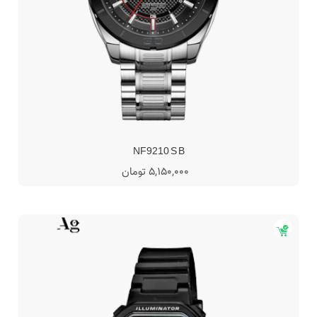
NF9210 S B
5,150,000 تومان