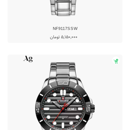
NF9117S S W
5,150,000 تومان