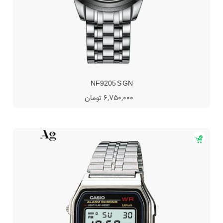
NF9205 S GN
6,750,000 تومان