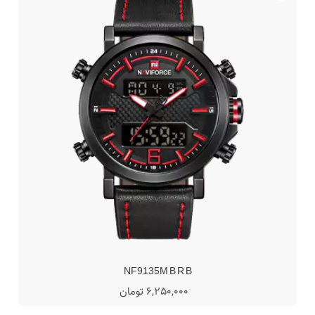
NF9135M B R B
6,250,000 تومان