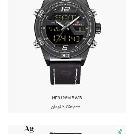
NF9128M B W B
6,250,000 تومان