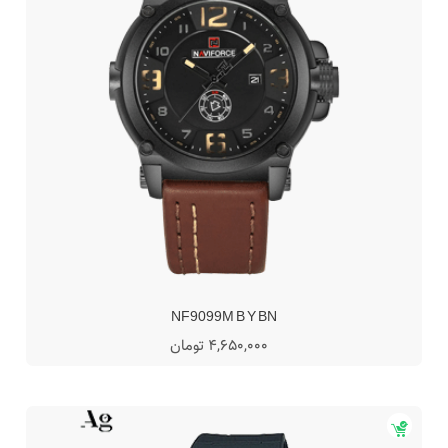
NF9099M B Y BN
4,650,000 تومان