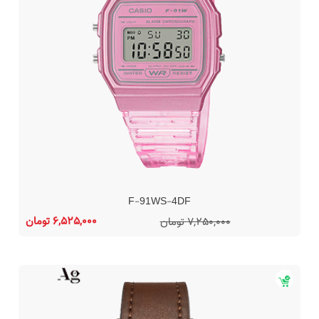
F-91WS-4DF
6,525,000 تومان
7,250,000 تومان