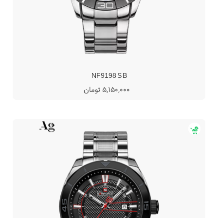
NF9198 S B
5,150,000 تومان