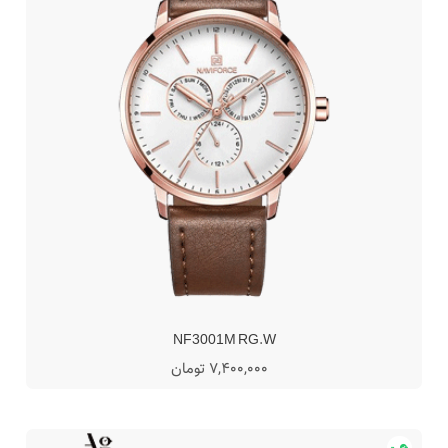
NF3001M RG.W
7,400,000 تومان