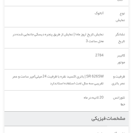
نوع
آنالوگ
نمایش
نشانگر
نمایش تاریخ (روز ماه) | نمایش از طریق پنجره دیسکی جانمایی شده در
تاریخ
محل ساعت 3
کالیبر
2784
موتور
ظرفیت و
SR 626SW | باتری اکسید نقره با ظرفیت 24 میلی‌آمپر ساعت و عمر
عمر باتری
تقریبی سه سال تحت استفاده استاندارد
تلورانس
20 ثانیه در ماه
خطا
مشخصات فیزیکی
جنس قاب
رزین