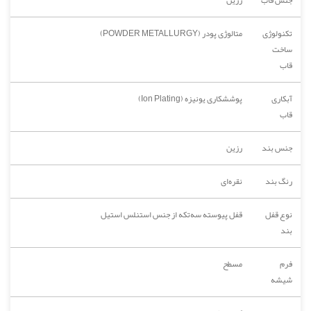
تکنولوژی
متالوژی پودر (POWDER METALLURGY)
ساخت
قاب
آبکاری
پوششکاری یونیزه (Ion Plating)
قاب
جنس بند
رزین
رنگ بند
نقره‌ای
نوع قفل
قفل پیوسته سه‌تکه از جنس استنلس استیل
بند
فرم
مسطح
شیشه