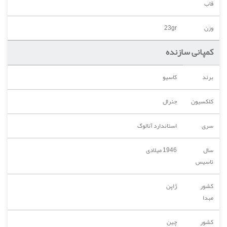
قاب
وزن
23gr
کمپانی سازنده
برند
کاسیو
کلکسیون
جنرال
سری
استاندارد آنالوگ
سال
1946 میلادی
تاسیس
کشور
ژاپن
مبدا
کشور
چین