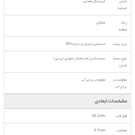
جنس
کریستال معدنی
شیشه
رنگ
مشکی
صفحه
درب پشت
استنلس استیل از درجه 304
نوع بسته
بسته شدن تحت فشار عمودی (پرسی)
شدن
مقاومت در
مقاوم در برابر آب
برابر آب
مشخصات ابعادی
قطر قاب
36.1mm
ضخامت
9.7mm