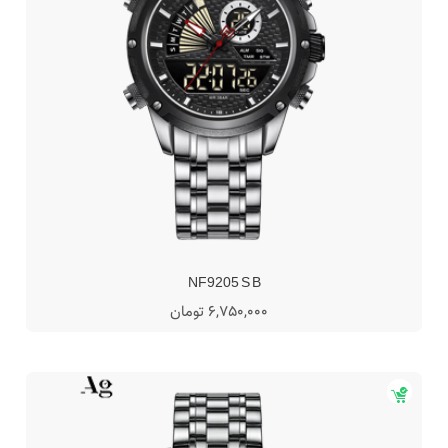
NF9205 S B
6,750,000 تومان