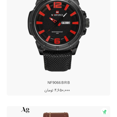
NF9066 B R B
4,650,000 تومان