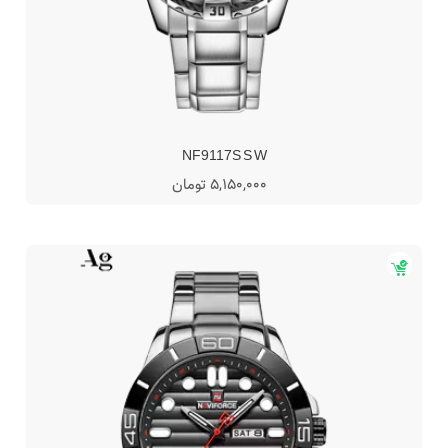
NF9117S S W
5,150,000 تومان