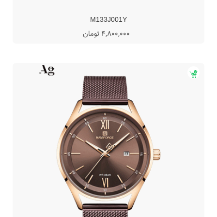
M133J001Y
4,800,000 تومان