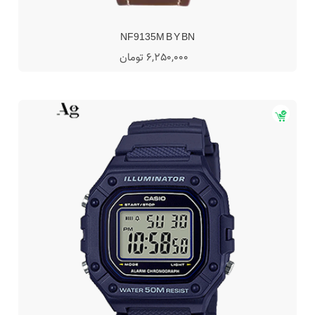
NF9135M B Y BN
6,250,000 تومان