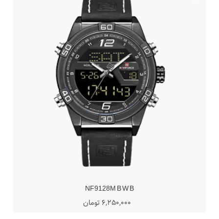
NF9128M B W B
6,250,000 تومان