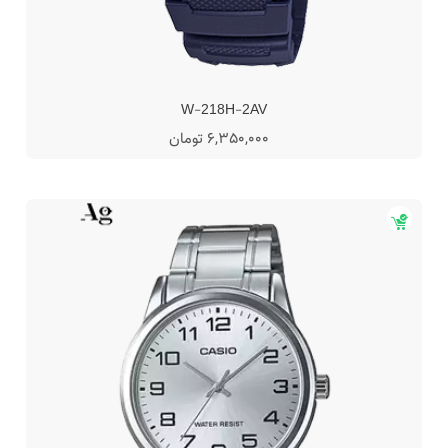
W-218H-2AV
6,350,000 تومان