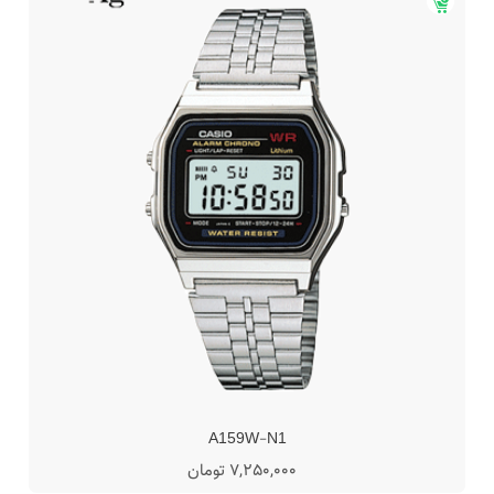
A159W-N1
7,250,000 تومان