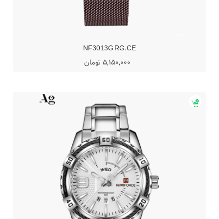
NF3013G RG.CE
5,150,000 تومان