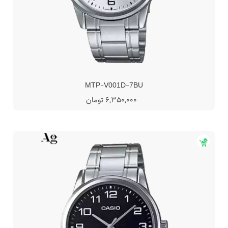
MTP-V001D-7BU
6,350,000 تومان