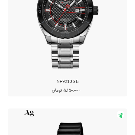
NF9210 S B
5,150,000 تومان