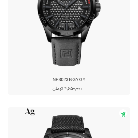
NF8023 B GY GY
4,650,000 تومان