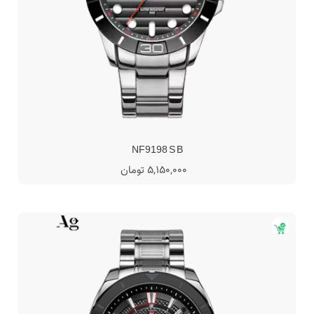
NF9198 S B
5,150,000 تومان