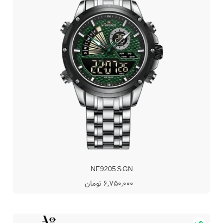
NF9205 S GN
6,750,000 تومان