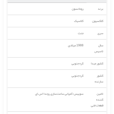
برند
رومانسون
کلکسیون
کلاسیک
سری
جنت
سال
1988 میلادی
تاسیس
کشور مبدا
کره جنوبی
کشور
کره جنوبی
سازنده
تامین
سوییس؛ کمپانی ساعت‌سازی روندا اس.ای
کننده
قطعات فنی