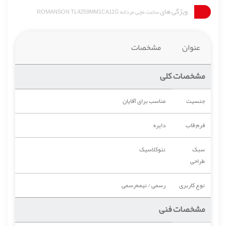
ویژگی های
ساعت مچی مردانه ROMANSON TL4259MM1CA11G
عنوان
مشخصات
مشخصات کلی
جنسیت
مناسب برای آقایان
فرم قاب
دایره
سبک
نئوکلاسیک
طراحی
نوع کاربری
رسمی / نیمه‌رسمی
مشخصات فنی