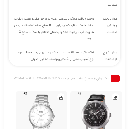
ضمانت
موارد تحت
صحت و دقت عملکرد ساعت | عدم بروز خوردگی و تغییر رنگ در
پوشش
بدنه ساعت | مقاومت در برابر آب تا سطح استفاده استاندارد در
ضمانت
مجاورت آب با رعایت محدودیت‌های متناظر با ضدآب سطح 3
بارومتر
موارد خارج
شکستگی، استهلاک بند، ایجاد خط و خش روی بدنه ساعت و هر
از ضمانت
نوع آسیب ناشی از نگهداری و استفاده غیر اصولی
کالاهای هم‌سان
ساعت مچی مردانه ROMANSON TL4259MM1CA11G