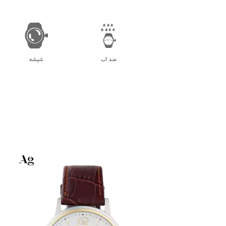
ضد آب
شیشه