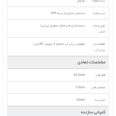
رنگ صفحه
نقره‌ای
درب پشت
استنلس استیل از درجه 304
نوع بسته
بسته شدن تحت فشار عمودی (پرسی)
شدن
مقاومت در
مقاوم در برابر آب تا فشار 3 بارومتر (30 متر)
برابر آب
مشخصات ابعادی
قطر قاب
40.0mm
ضخامت قاب
7.0mm
سایز بند
20mm
کمپانی سازنده