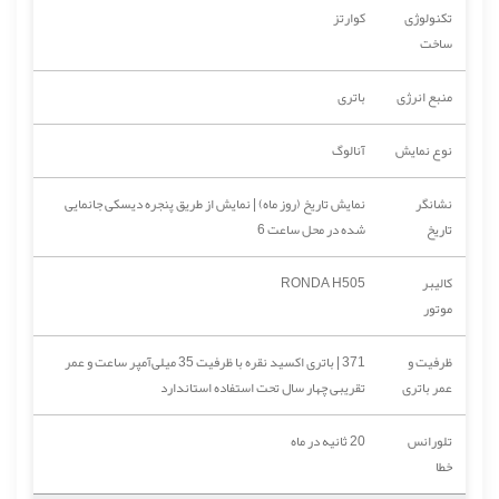
تکنولوژی
کوارتز
ساخت
منبع انرژی
باتری
نوع نمایش
آنالوگ
نشانگر
نمایش تاریخ (روز ماه) | نمایش از طریق پنجره دیسکی جانمایی
تاریخ
شده در محل ساعت 6
کالیبر
RONDA H505
موتور
ظرفیت و
371 | باتری اکسید نقره با ظرفیت 35 میلی‌آمپر ساعت و عمر
عمر باتری
تقریبی چهار سال تحت استفاده استاندارد
تلورانس
20 ثانیه در ماه
خطا