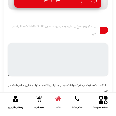
افزودن نظر
پرسش و پاسخ
پرسش خود در مورد محصول TL4259MM1CA11G را مطرح
کنید
با انتخاب دکمه “ثبت پرسش”، موافقت خود را با
قوانین انتشار محتوا
در گالری عباسی اعلام می
کنم.
ثبت پرسش
دسته بندی ها
تماس با ما
خانه
سبد خرید
پروفایل کاربری