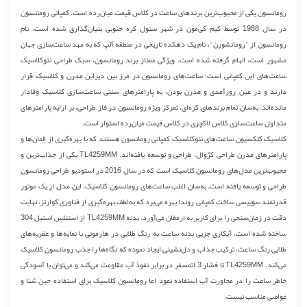
رومانسون یکی از محبوب‌ترین برندهای ساعت در کلاس قیمت میان‌رده است. کمپانی رومانسون
در سال 1988 توسط کیم کی‌مون در شهر سئول کره جنوبی بنیان‌گذاری شده است، نام
رومانسون از "رومانشورن"، نام یک دهکده تاریخی در منطقه آلپ که به مهد ساعت‌سازی جهان
مشهور است، الهام گرفته شده است. ویژگی ممتاز برند رومانسون، سبک طراحی نئوکلاسیک
ساعت‌های این کمپانی است؛ ساعت‌های رومانسون در مرز بین دیزاین مدرن و کلاسیک قرار
دارند و در عین روزآمدی و مدرن بودن، به پارامترهای سنتی ساعت‌سازی کلاسیک وفادار
مانده‌اند. به‌سان تمام برندهای کره‌ای، تمرکز ویژه رومانسون در فاز طراحی، بر ارایه پارامترهای
متداول ساعت‌سازی کلاس لاکچری در کلاس قیمت میان‌رده استوار است.
کلاسیک کلکسیون ساعت‌های نئوکلاسیک کمپانی رومانسون هستند که با بهره‌گیری از اِلِمان‌ها و
پارامترهای مدرن طراحی کژوال، طراحی و توسعه یافته‌اند. TL4259MM یکی از جذاب‌ترین و
محبوب‌ترین مدل‌های رومانسون کلاسیک است که در سال 2016 در استودیو طراحی رومانسون
طراحی و توسعه یافته است. به‌سان اغلب ساعت‌های رومانسون کلاسیک، این مدل از یک موتور
قدرتمند سوییسی ساخت کمپانی روندا بهره می‌برد که به لطف بهره‌گیری از فناوری کوارتز، نهایت
دقت در زمان‌سنجی را برای کاربر به ارمغان می‌آورد. بدنه TL4259MM از استنلس استیل 304
ساخته شده است، آبکاری جزیی بدنه ساعت به رنگ طلایی در هارمونی با نمایه‌ها و عقربه‌های
طلایی رنگ ساعت، ترکیب جذاب و دل‌نشینی ایجاد نموده که نگاه‌ها را جذب رومانسون کلاسیک
می‌کند. TL4259MM تا فشار 3 اتمسفر در برابر نفوذ آب مقاومت می‌کند و می‌توان با آسودگی
خاطر ساعت را در مجاورت آب استفاده نمود اما رومانسون کلاسیک برای استفاده حین شنا و
غواصی مناسب نیست.