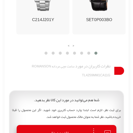
C214J201Y
SET0P003BO
›
‹
نظرات کاربران در مورد
ساعت مچی مردانه ROMANSON
TL4259MM1CA11G
شما هم می‌توانید در مورد این کالا نظر بدهید.
برای ثبت نظر، لازم است ابتدا وارد حساب کاربری خود شوید. اگر این محصول را قبلا
خریده باشید، نظر شما به عنوان مالک محصول ثبت خواهد شد.