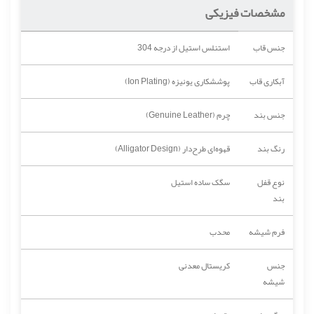
مشخصات فیزیکی
جنس قاب
استنلس استیل از درجه 304
آبکاری قاب
پوششکاری یونیزه (Ion Plating)
جنس بند
چرم (Genuine Leather)
رنگ بند
قهوه‌ای طرح‌دار (Alligator Design)
نوع قفل
سگک ساده استیل
بند
فرم شیشه
محدب
جنس
کریستال معدنی
شیشه