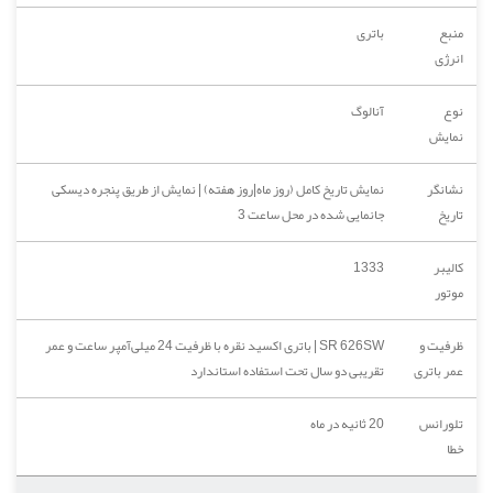
منبع
باتری
انرژی
نوع
آنالوگ
نمایش
نشانگر
نمایش تاریخ کامل (روز ماه|روز هفته) | نمایش از طریق پنجره دیسکی
تاریخ
جانمایی شده در محل ساعت 3
کالیبر
1333
موتور
ظرفیت و
SR 626SW | باتری اکسید نقره با ظرفیت 24 میلی‌آمپر ساعت و عمر
عمر باتری
تقریبی دو سال تحت استفاده استاندارد
تلورانس
20 ثانیه در ماه
خطا