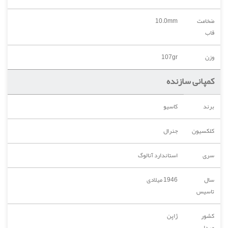
ضخامت
10.0mm
قاب
وزن
107gr
کمپانی سازنده
برند
کاسیو
کلکسیون
جنرال
سری
استاندارد آنالوگ
سال
1946 میلادی
تاسیس
کشور
ژاپن
مبدا