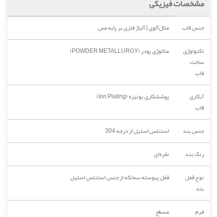
مشخصات فیزیکی
جنس قاب
متال‌آلوی | آلیاژ فلزی بر پایه مس
تکنولوژی
متالوژی پودر (POWDER METALLURGY)
ساخت
قاب
آبکاری
پوششکاری یونیزه (Ion Plating)
قاب
جنس بند
استنلس استیل از درجه 304
رنگ بند
نقره‌ای
نوع قفل
قفل پیوسته سه‌تکه از جنس استنلس استیل
بند
فرم
مسطح