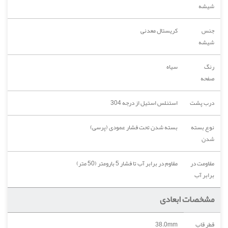
شیشه
جنس
کریستال معدنی
شیشه
رنگ
سیاه
صفحه
درب پشت
استنلس استیل از درجه 304
نوع بسته
بسته شدن تحت فشار عمودی (پرسی)
شدن
مقاومت در
مقاوم در برابر آب تا فشار 5 بارومتر (50 متر)
برابر آب
مشخصات ابعادی
قطر قاب
38.0mm