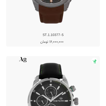
ST.1.10377-5
16,000,000 تومان