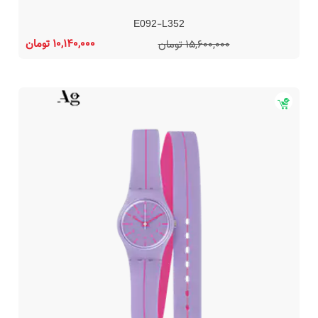
E092-L352
10,140,000 تومان
15,600,000 تومان