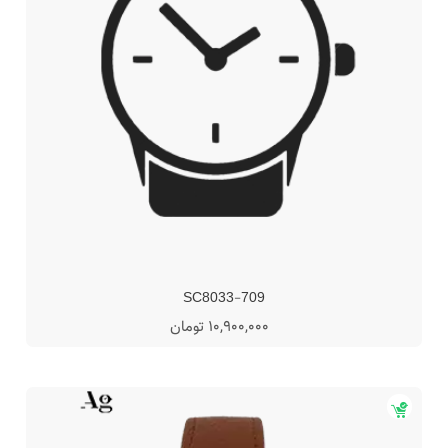
SC8033-709
10,900,000 تومان