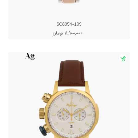
SC8054-109
11,900,000 تومان