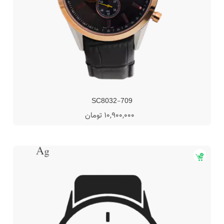
SC8032-709
10,900,000 تومان