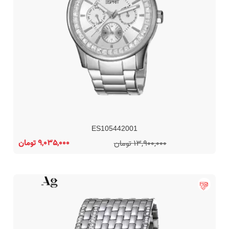
ES105442001
9,035,000 تومان
13,900,000 تومان