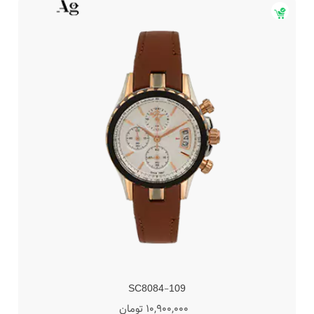
SC8084-109
10,900,000 تومان