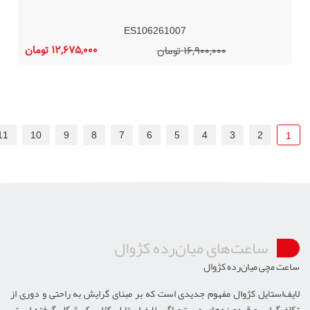
ES106261007
12,675,000 تومان
16,900,000 تومان
11
10
9
8
7
6
5
4
3
2
1
ساعت‌های میان‌رده کژوال
ساعت مچی میان‌رده کژوال
لایف‌استایل کژوال مفهوم جدیدی است که بر مبنای گرایش به راحتی و دوری از
تکلف‌گرایی و قید‌وبندهای دست‌وپاگیر لایف‌استایل کلاسیک شکل گرفته است.