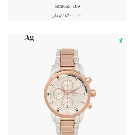
SC8053-109
11,900,000 تومان