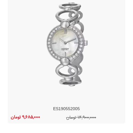
ES190552005
9,685,000 تومان
14,900,000 تومان