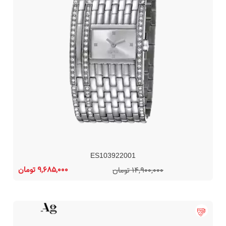
ES103922001
9,685,000 تومان
14,900,000 تومان