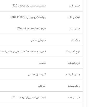
جنس قاب
استنلس استیل از درجه 316L
آبکاری قاب
پوششکاری یونیزه (Ion Plating)
جنس بند
چرم (Genuine Leather)
رنگ بند
قهوه‌ای بادامی
نوع قفل بند
قفل پیوسته سه‌تکه پاپیونی از جنس استنل
فرم شیشه
محدب
جنس شیشه
کریستال معدنی
رنگ صفحه
نقره‌ای
درب پشت
استنلس استیل از درجه 316L