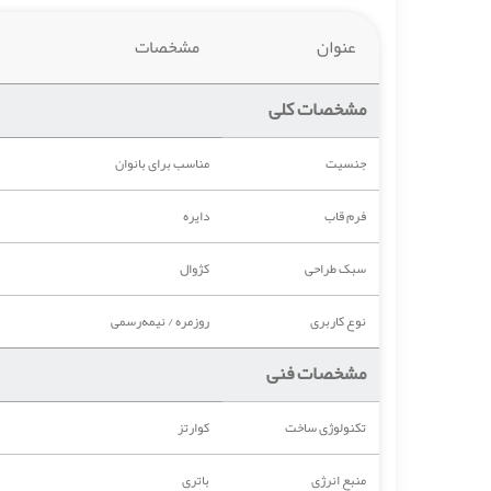
عنوان
مشخصات
مشخصات کلی
جنسیت
مناسب برای بانوان
فرم قاب
دایره
سبک طراحی
کژوال
نوع کاربری
روزمره / نیمه‌رسمی
مشخصات فنی
تکنولوژی ساخت
کوارتز
منبع انرژی
باتری