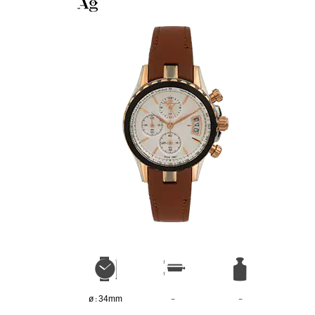
ø : 34mm
-
-