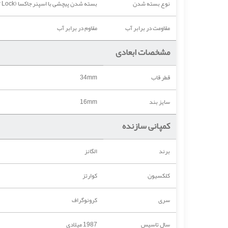
نوع بسته شدن
بسته شدن پیچشی با اسپنر جاکسا (Jaxa Spanner Screw Lock)
مقاومت در برابر آب
مقاوم در برابر آب
مشخصات ابعادی
قطر قاب
34mm
سایز بند
16mm
کمپانی سازنده
برند
الگانز
کلکسیون
کوارتز
سری
کرونوگراف
سال تاسیس
1987 میلادی