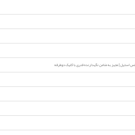
س استیل | مجهز به ضامن نگهدارنده فنری با کلیک دوطرفه