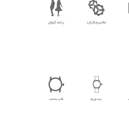
مکانیزم کارکرد
زنانه، کژوال
بند چرم
قاب ساعت