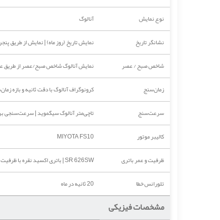
نوع نمایش
آنالوگ
نشانگر تاریخ
نمایش تاریخ (روز ماه) | نمایش از طریق پن
شاخص صبح / عصر
نمایش آنالوگ شاخص صبح/عصر از طریق عقر
زمان‌سنج
کرونوگراف آنالوگ با دقت ثانیه و بازه زمان‌سنجی 0
سرعت‌سنج
تاچی‌متر آنالوگ سیگموید | سرعت‌سنجی بر
کالیبر موتور
MIYOTA FS10
ظرفیت و عمر باتری
SR 626SW | باتری اکسید نقره با ظرفیت 24 میلی‌آمپر ساعت و عمر تقریبی دو سال تحت استفاده استاندارد
تلورانس خطا
20 ثانیه در ماه
مشخصات فیزیکی