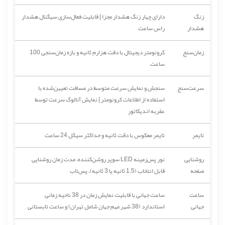
زنگ
دارای چهار زنگ هشدار مجزا | قابلیت فعال‌سازی سیگنال هشدار
هشدار
راس ساعت
زمان‌سنج
کرونومتر دیجیتال با دقت هزارم ثانیه و بازه زمان‌سنجی 100
ساعت
سرعت‌سنج
سنجش و نمایش سرعت متوسط در مسافت تعیین‌شده با
استفاده از اطلاعات کرونومتر | نمایش آنالوگ سرعت توسط
عقربه اندیکاتور
تایمر
تایمر معکوس با دقت ثانیه و حداکثر سیکل 24 ساعت
روشنایی
نور پس‌زمینه LED سوپر روشن‌کننده، مدت زمان روشنایی
صفحه
قابل انتخاب (1.5 ثانیه یا 3 ثانیه)، پس‌تاب
ساعت
ساعت جهانی با قابلیت نمایش زمان در 38 ناحیه زمانی
جهانی
استاندارد (38 شهر مهم جهان شامل تهران) و ساعت تابستانی