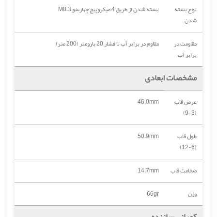
نوع بسته
بسته شدن از طریق 4 میکروپیچ چهارسو M0.3
شدن
مقاومت در
مقاوم در برابر آب تا فشار 20 بارومتر (200 متر)
برابر آب
مشخصات ابعادی
عرض قاب
46.0mm
(3-9)
طول قاب
50.9mm
(6-12)
ضخامت قاب
14.7mm
وزن
66gr
کمپانی سازنده