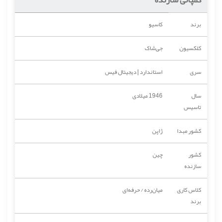
برند
کاسیو
کلکسیون
جی‌شاک
سری
استاندارد | دیجیتال فیس
سال
1946 میلادی
تاسیس
کشور مبدا
ژاپن
کشور
چین
سازنده
کلاس کاری
میان‌رده / حرفه‌ای
برند