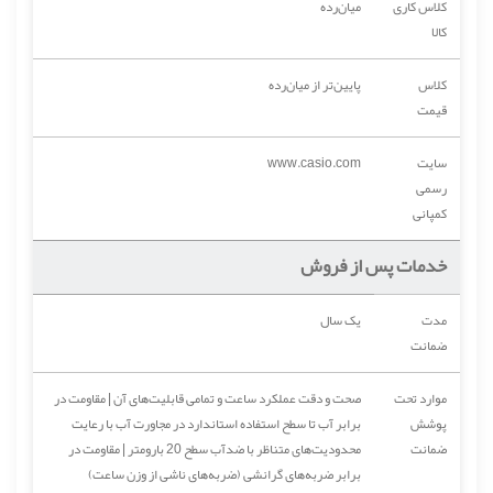
کلاس کاری
میان‌رده
کالا
کلاس
پایین‌تر از میان‌رده
قیمت
سایت
www.casio.com
رسمی
کمپانی
خدمات پس از فروش
مدت
یک سال
ضمانت
موارد تحت
صحت و دقت عملکرد ساعت و تمامی قابلیت‌های آن | مقاومت در
پوشش
برابر آب تا سطح استفاده استاندارد در مجاورت آب با رعایت
ضمانت
محدودیت‌های متناظر با ضدآب سطح 20 بارومتر | مقاومت در
برابر ضربه‌های گرانشی (ضربه‌های ناشی از وزن ساعت)