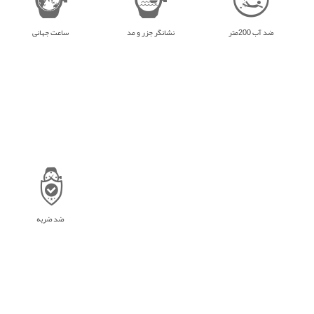
ضد آب 200متر
نشانگر جزر و مد
ساعت جهانی
ضد ضربه