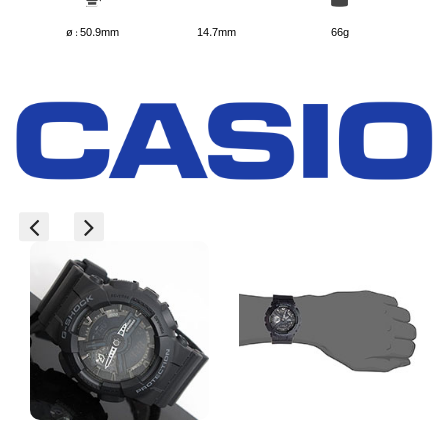
ø : 50.9mm
14.7mm
66g