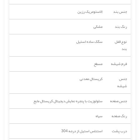
جنس بند
اِلاستومریک رزین
رنگ بند
مشکی
نوع قفل
سگک ساده استیل
بند
فرم شیشه
مسطح
جنس
کریستال معدنی
شیشه
جنس صفحه
سلولوزیت با پنجره نمایش دیجیتال کریستال مایع
رنگ صفحه
سیاه
درب پشت
استنلس استیل از درجه 304