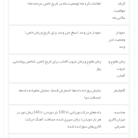
گراف
اطلاعات کره ماه (وضعیت ماه در تاریخ خاص، مرحله ماه)
موقعیت
مکانی ماه
نمودار
نمودار جزر و مد (سطح جزر و مد برای تاریخ و زمان خاص)
وضعیت جزر
و مد
زمان طلوع و
زمان طلوع و زمان غروب آفتاب برای تاریخ خاص، شاخص روشنایی
غروب
روز
آفتاب
گام‌شمار
نمایش روزانه داده‌ها (شمارش قدم)، نمایش ماهیانه داده‌ها
(مسافت دو)
محاسبه
داده‌های حرکت ورزشی (تا 100 بار دویدن، تا 140 زمان دور در
میزان کالری
هر بار دویدن)، زمان سپری شده، مسافت، آهنگ حرکت،
مصرفی
کالری‌های سوزانده شده