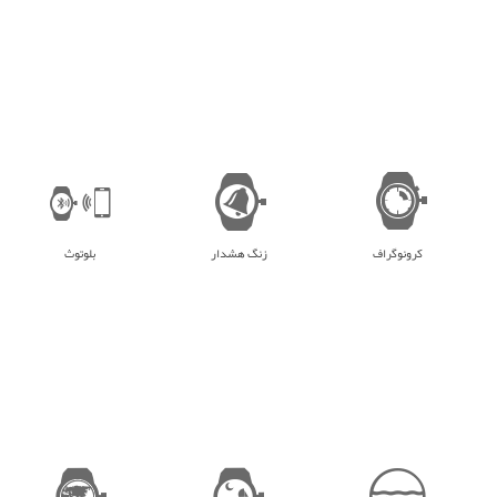
کرونوگراف
زنگ هشدار
بلوتوث