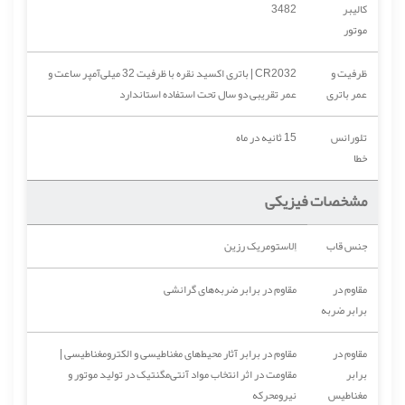
کالیبر
3482
موتور
ظرفیت و
CR2032 | باتری اکسید نقره با ظرفیت 32 میلی‌آمپر ساعت و
عمر باتری
عمر تقریبی دو سال تحت استفاده استاندارد
تلورانس
15 ثانیه در ماه
خطا
مشخصات فیزیکی
جنس قاب
اِلاستومریک رزین
مقاوم در
مقاوم در برابر ضربه‌های گرانشی
برابر ضربه
مقاوم در
مقاوم در برابر آثار محیط‌های مغناطیسی و الکترومغناطیسی |
برابر
مقاومت در اثر انتخاب مواد آنتی‌مگنتیک در تولید موتور و
مغناطیس
نیرومحرکه