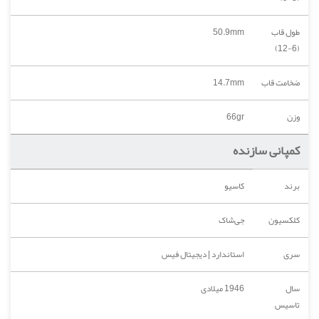
طول قاب
50.9mm
(6-12)
ضخامت قاب
14.7mm
وزن
66gr
کمپانی سازنده
برند
کاسیو
کلکسیون
جی‌شاک
سری
استاندارد | دیجیتال فیس
سال
1946 میلادی
تاسیس