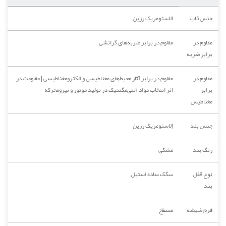
جنس قاب
اِلاستومریک رزین
مقاوم در
مقاوم در برابر ضربه‌های گرانشی
برابر ضربه
مقاوم در
مقاوم در برابر آثار محیط‌های مغناطیسی و الکترومغناطیسی | مقاومت در
برابر
اثر انتخاب مواد آنتی‌مگنتیک در تولید موتور و نیرومحرکه
مغناطیس
جنس بند
اِلاستومریک رزین
رنگ بند
مشکی
نوع قفل
سگک ساده استیل
بند
فرم شیشه
مسطح