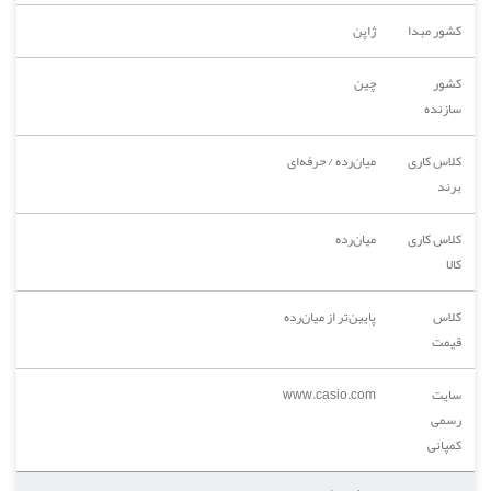
کشور مبدا
ژاپن
کشور
چین
سازنده
کلاس کاری
میان‌رده / حرفه‌ای
برند
کلاس کاری
میان‌رده
کالا
کلاس
پایین‌تر از میان‌رده
قیمت
سایت
www.casio.com
رسمی
کمپانی