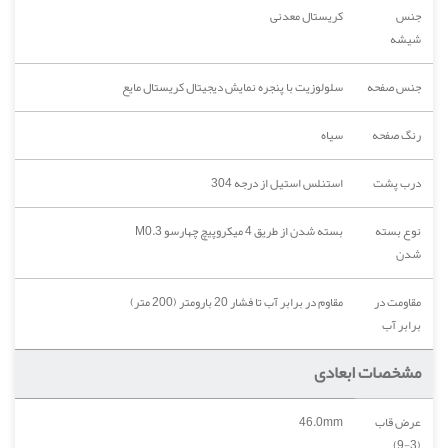
جنس
کریستال معدنی
شیشه
جنس صفحه
سلولوزیت با پنجره نمایش دیجیتال کریستال مایع
رنگ صفحه
سیاه
درب پشت
استنلس استیل از درجه 304
نوع بسته
بسته شدن از طریق 4 میکروپیچ چهارسو M0.3
شدن
مقاومت در
مقاوم در برابر آب تا فشار 20 بارومتر (200 متر)
برابر آب
مشخصات ابعادی
عرض قاب
46.0mm
(3-9)