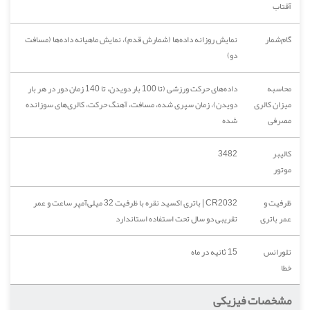
آفتاب
گام‌شمار
نمایش روزانه داده‌ها (شمارش قدم)، نمایش ماهیانه داده‌ها (مسافت
دو)
محاسبه
داده‌های حرکت ورزشی (تا 100 بار دویدن، تا 140 زمان دور در هر بار
میزان کالری
دویدن)، زمان سپری شده، مسافت، آهنگ حرکت، کالری‌های سوزانده
مصرفی
شده
کالیبر
3482
موتور
ظرفیت و
CR2032 | باتری اکسید نقره با ظرفیت 32 میلی‌آمپر ساعت و عمر
عمر باتری
تقریبی دو سال تحت استفاده استاندارد
تلورانس
15 ثانیه در ماه
خطا
مشخصات فیزیکی