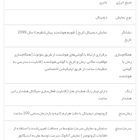
منبع انرژی
باتری
نوع نمایش
دیجیتال
نشانگر
نمایش دیجیتال تاریخ | تقویم هوشمند پیش‌تنظیم تا سال 2099
تاریخ
همگام‌سازی
برقراری ارتباط با گوشی‌های هوشمند از طریق بلوتوث | همگام‌سازی
زمان با
موقعیت مکانی، زمان و تاریخ با گوشی هوشمند | قابلیت دسترسی به
گوشی
تنظیمات ساعت از طریق اپلیکیشن اختصاصی
هوشمند
زنگ
دارای چهار زنگ هشدار مجزا | قابلیت فعال‌سازی سیگنال هشدار راس
هشدار
ساعت
زمان‌سنج
کرونومتر دیجیتال با دقت هزارم ثانیه و بازه زمان‌سنجی 100 ساعت
سرعت‌سنج
سنجش و نمایش سرعت متوسط در مسافت تعیین‌شده با استفاده از
اطلاعات کرونومتر | نمایش آنالوگ سرعت توسط عقربه اندیکاتور