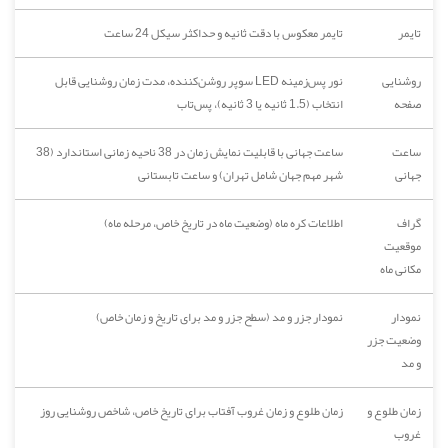
تایمر
تایمر معکوس با دقت ثانیه و حداکثر سیکل 24 ساعت
روشنایی
نور پس‌زمینه LED سوپر روشن‌کننده، مدت زمان روشنایی قابل
صفحه
انتخاب (1.5 ثانیه یا 3 ثانیه)، پس‌تاب
ساعت
ساعت جهانی با قابلیت نمایش زمان در 38 ناحیه زمانی استاندارد (38
جهانی
شهر مهم جهان شامل تهران) و ساعت تابستانی
گراف
اطلاعات کره ماه (وضعیت ماه در تاریخ خاص، مرحله ماه)
موقعیت
مکانی ماه
نمودار
نمودار جزر و مد (سطح جزر و مد برای تاریخ و زمان خاص)
وضعیت جزر
و مد
زمان طلوع و
زمان طلوع و زمان غروب آفتاب برای تاریخ خاص، شاخص روشنایی روز
غروب