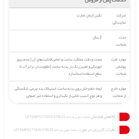
شرکت
نگین آرمان تجارت
نمایندگی
مدت
2 سال
ضمانت
موارد تحت
صحت و دقت عملکرد ساعت و تمامی قابلیت‌های آن | عدم بروز
پوشش
خوردگی و تغییر رنگ در بدنه ساعت | مقاومت در برابر آب تا
ضمانت
سطح استفاده استاندارد
موارد خارج
ایجاد خط و خش روی بدنه ساعت، استهلاک بند چرمی، شکستگی
از ضمانت
و هر نوع آسیب ناشی از نگهداری و استفاده غیر اصولی
کالاهای هم‌سان
ساعت مچی مردانه LETEMPS LT1018.57BL51
نظرات کاربران در مورد
ساعت مچی مردانه LETEMPS LT1018.57BL51