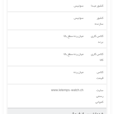
کشور مبدا
سوئیس
کشور
سوئیس
سازنده
کلاس کاری
میان رده سطح بالا
برند
کلاس کاری
میان رده سطح بالا
کالا
کلاس
میان رده
قیمت
سایت
www.letemps-watch.ch
رسمی
کمپانی
خدمات پس از فروش