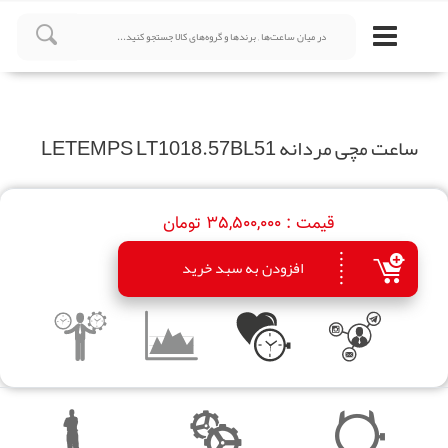
ساعت مچی مردانه LETEMPS LT1018.57BL51
قیمت :
35,500,000 تومان
افزودن به سبد خرید