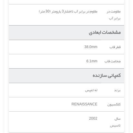
مقاومت در
مقاوم در برابر آب تا فشار3 بارومتر (30 متر)
برابر آب
مشخصات ابعادی
قطر قاب
38.0mm
ضخامت قاب
6.1mm
کمپانی سازنده
برند
له تمپس
کلکسیون
RENAISSANCE
سال
2002
تاسیس