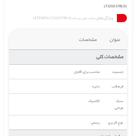
LT1018.57BL51
ویژگی های
ساعت مچی مردانه LETEMPS LT1018.57BL51
عنوان
مشخصات
مشخصات کلی
جنسیت
مناسب برای آقایان
فرم قاب
دایره
سبک
کلاسیک
طراحی
نوع کاربری
رسمی