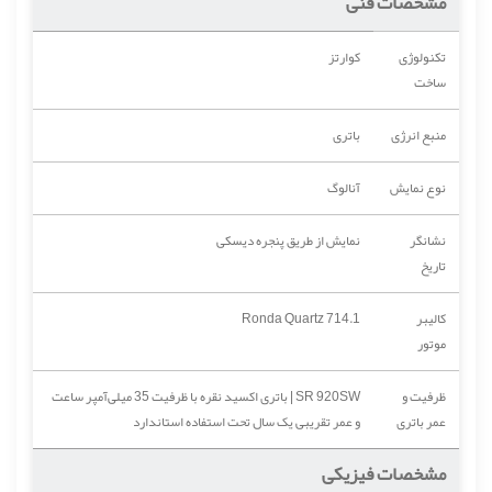
مشخصات فنی
تکنولوژی
کوارتز
ساخت
منبع انرژی
باتری
نوع نمایش
آنالوگ
نشانگر
نمایش از طریق پنجره دیسکی
تاریخ
کالیبر
Ronda Quartz 714.1
موتور
ظرفیت و
SR 920SW | باتری اکسید نقره با ظرفیت 35 میلی‌آمپر ساعت
عمر باتری
و عمر تقریبی یک سال تحت استفاده استاندارد
مشخصات فیزیکی