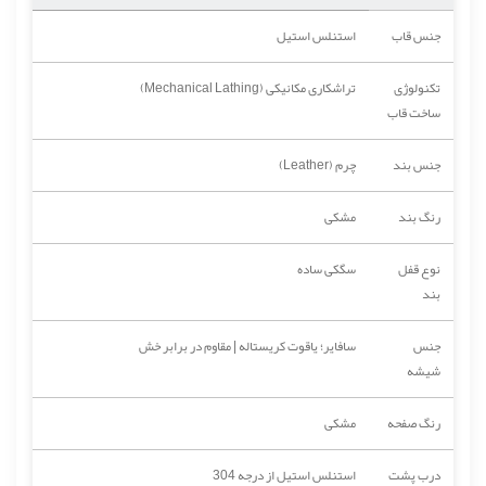
جنس قاب
استنلس استیل
تکنولوژی
تراشکاری مکانیکی (Mechanical Lathing)
ساخت قاب
جنس بند
چرم (Leather)
رنگ بند
مشکی
نوع قفل
سگکی ساده
بند
جنس
سافایر؛ یاقوت کریستاله | مقاوم در برابر خش
شیشه
رنگ صفحه
مشکی
درب پشت
استنلس استیل از درجه 304