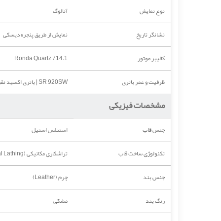
نوع نمایش
آنالوگ
نشانگر تاریخ
نمایش از طریق پنجره دیسکی
کالیبر موتور
Ronda Quartz 714.1
ظرفیت و عمر باتری
SR 920SW | باتری اکسید نقره با ظرفیت 35 میلی‌آمپر ساعت و عمر تقریبی یک سال تحت استفاده استاندارد
مشخصات فیزیکی
جنس قاب
استنلس استیل
تکنولوژی ساخت قاب
تراشکاری مکانیکی (Mechanical Lathing)
جنس بند
چرم (Leather)
رنگ بند
مشکی