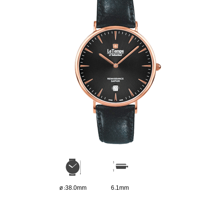
ø :38.0mm
6.1mm