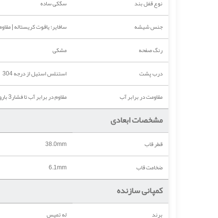
نوع قفل بند
سگکی ساده
جنس شیشه
سافایر؛ یاقوت کریستاله | مقاو
رنگ صفحه
مشکی
درب پشت
استنلس استیل از درجه 304
مقاومت در برابر آب
مقاوم در برابر آب تا فشار3 بارومتر (30 متر)
مشخصات ابعادی
قطر قاب
38.0mm
ضخامت قاب
6.1mm
کمپانی سازنده
برند
له تمپس