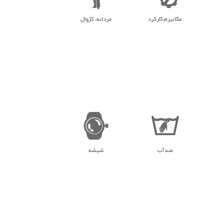
مکانیزم کارکرد
مردانه، کژوال
ضدآب
شیشه