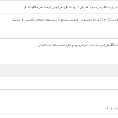
 شرایط مغناطیسی محیط | نمایش آنالوگ شمال جغرافیایی توسط عقربه ثانیه‌شمار
ی (فارنهایت)
لتراسونیک