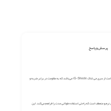
پرسش و پاسخ
ساعت مچی کاسیو جی شاک GG1000 یکی از محصولات برجسته‌ی برند کاسیو است که به واسطه‌ی دوام و مقاومت بالای خود، برای استفاده در شرایط سخت طراحی شده است. این ساعت از سری جی شاک (G-Shock) می‌باشد که به مقاومت در برابر ضربه و
رزین نرم و منعطف است که راحتی استفاده طولانی مدت را فراهم می‌کند. این