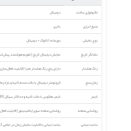
تکنولوژی ساخت
دیجیتال
منبع انرژی
باتری
نوع نمایش
دوزمانه؛ آنالوگ + دیجیتال
نشانگر تاریخ
نمایش دیجیتال تاریخ | تقویم هوشمند پیش‌تنظیم 
زنگ هشدار
دارای پنج زنگ هشدار مجزا | قابلیت فعال‌س
زمان‌سنج
کرونومتر دیجیتال با دقت صدم ثانیه و بازه زمان‌سنجی
تایمر
تایمر معکوس با دقت ثانیه و حداکثر سیکل 60 دقیقه
روشنایی صفحه
روشنایی صفحه سوپرایلامینیتور | قابلیت فع
ساعت جهانی
ساعت جهانی با قابلیت نمایش زمان در تمامی 31 ناحیه زمانی استاندارد (48 شهر مهم جهان شامل تهران)