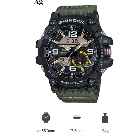
ø : 55.3mm
17.3mm
94g