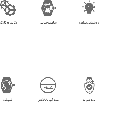
روشنایی صفحه
ساعت جهانی
مکانیزم کارکر
ضد ضربه
ضد آب 200متر
شیشه