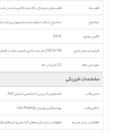
قطب‌نما
قطب‌نمای دیجیتال با قابلیت کالیبره شدن تحت
دماسنج
دماسنج با دقت دهم درجه سلسیوس و بازه عملکرد 10- تا 60 درجه سلسیوس | قابلیت سوییچ به سیستم واحدهای انگلیس
کالیبر موتور
5476
ظرفیت و عمر باتری
SR 927W | دو عدد باتری اکسید نقره با ظرفیت 53 میلی‌آمپر ساعت و عمر تقریبی دو سال تحت استفاده استاندارد
تلورانس خطا
15 ثانیه در ماه
مشخصات فیزیکی
جنس قاب
اِلاستومریک رزین | استنلس استیل 304
آبکاری قاب
پوششکاری یونیزه (Ion Plating)
مقاوم در برابر ضربه
مقاوم در برابر ضربه‌های گرانشی و لرزه‌های او