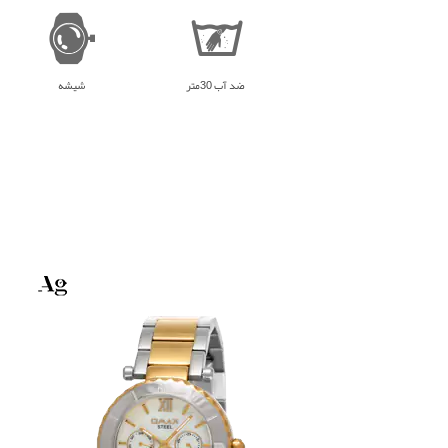
ضد آب 30متر
شیشه