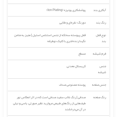
آبکاری بند
پوششکاری یونیزه (Ion Plating)
رنگ بند
دورنگ؛ نقره‌ای و طلایی
نوع قفل
قفل پیوسته سه‌تکه از جنس استنلس استیل | مجهز به ضامن
بند
نگهدارنده فنری با کلیک دوطرفه
فرم شیشه
مسطح
جنس
کریستال معدنی
شیشه
جنس صفحه
پوسته مصنوعی صدف
رنگ صفحه
صدفی | رنگ غالب سفید صدفی است که در اثر انعکاس نور
طیف‌هایی از رنگ‌های طبیعی مروارید نظیر صورتی، یاسی و نیلی
در آن می‌درخشند