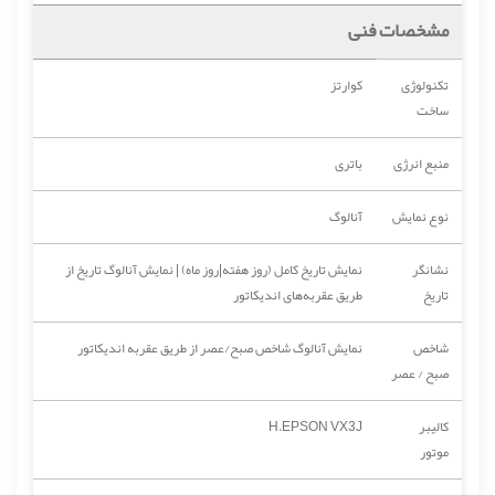
مشخصات فنی
تکنولوژی
کوارتز
ساخت
منبع انرژی
باتری
نوع نمایش
آنالوگ
نشانگر
نمایش تاریخ کامل (روز هفته|روز ماه) | نمایش آنالوگ تاریخ از
تاریخ
طریق عقربه‌های اندیکاتور
شاخص
نمایش آنالوگ شاخص صبح/عصر از طریق عقربه اندیکاتور
صبح / عصر
کالیبر
H.EPSON VX3J
موتور