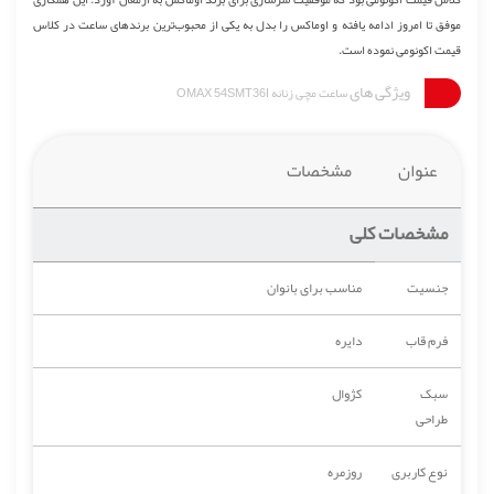
موفق تا امروز ادامه یافته و اوماکس را بدل به یکی از محبوب‌ترین برندهای ساعت در کلاس
قیمت اکونومی نموده است.
ویژگی های
ساعت مچی زنانه OMAX 54SMT36I
عنوان
مشخصات
مشخصات کلی
جنسیت
مناسب برای بانوان
فرم قاب
دایره
سبک
کژوال
طراحی
نوع کاربری
روزمره