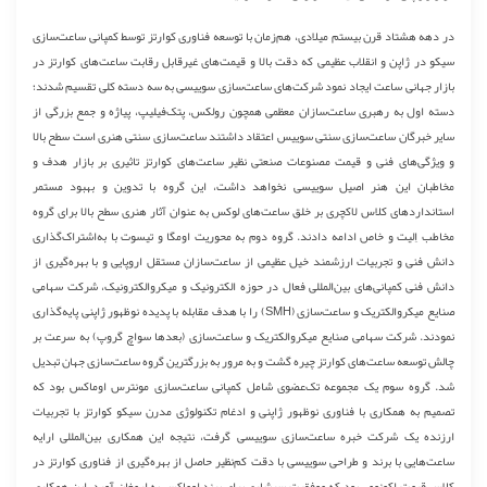
در دهه هشتاد قرن بیستم میلادی، هم‌زمان با توسعه فناوری کوارتز توسط کمپانی ساعت‌سازی
سیکو در ژاپن و انقلاب عظیمی که دقت بالا و قیمت‌های غیرقابل رقابت ساعت‌های کوارتز در
بازار جهانی ساعت ایجاد نمود شرکت‌های ساعت‌سازی سوییسی به سه دسته کلی تقسیم شدند؛
دسته اول به رهبری ساعت‌سازان معظمی همچون رولکس، پتک‌فیلیپ، پیاژه و جمع بزرگی از
سایر خبرگان ساعت‌سازی سنتی سوییس اعتقاد داشتند ساعت‌سازی سنتی هنری است سطح بالا
و ویژگی‌های فنی و قیمت مصنوعات صنعتی نظیر ساعت‌های کوارتز تاثیری بر بازار هدف و
مخاطبان این هنر اصیل سوییسی نخواهد داشت، این گروه با تدوین و بهبود مستمر
استانداردهای کلاس لاکچری بر خلق ساعت‌های لوکس به عنوان آثار هنری سطح بالا برای گروه
مخاطب اِلیت و خاص ادامه دادند. گروه دوم به محوریت اومگا و تیسوت با به‌اشتراک‌گذاری
دانش فنی و تجربیات ارزشمند خیل عظیمی از ساعت‌سازان مستقل اروپایی و با بهره‌گیری از
دانش فنی کمپانی‌های بین‌المللی فعال در حوزه الکترونیک و میکروالکترونیک، شرکت سهامی
صنایع میکروالکتریک و ساعت‌سازی (SMH) را با هدف مقابله با پدیده نوظهور ژاپنی پایه‌گذاری
نمودند. شرکت سهامی صنایع میکروالکتریک و ساعت‌سازی (بعدها سواچ گروپ) به سرعت بر
چالش توسعه ساعت‌های کوارتز چیره گشت و به مرور به بزرگترین گروه ساعت‌سازی جهان تبدیل
شد. گروه سوم یک مجموعه تک‌عضوی شامل کمپانی ساعت‌سازی مونترس اوماکس بود که
تصمیم به همکاری با فناوری نوظهور ژاپنی و ادغام تکنولوژی مدرن سیکو کوارتز با تجربیات
ارزنده یک شرکت خبره ساعت‌سازی سوییسی گرفت، نتیجه این همکاری بین‌المللی ارایه
ساعت‌هایی با برند و طراحی سوییسی با دقت کم‌نظیر حاصل از بهره‌گیری از فناوری کوارتز در
کلاس قیمت اکونومی بود که موفقیت سرشاری برای برند اوماکس به ارمغان آورد. این همکاری