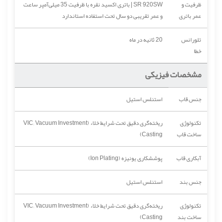
ظرفیت و
SR 920SW | باتری اکسید نقره با ظرفیت 35 میلی‌آمپر ساعت
عمر باتری
و عمر تقریبی دو سال تحت استفاده استاندارد
تلورانس
20 ثانیه در ماه
خطا
مشخصات فیزیکی
جنس قاب
استنلس استیل
تکنولوژی
ریخته‌گری دقیق تحت شرایط خلاء (VIC; Vacuum Investment
ساخت قاب
Casting)
آبکاری قاب
پوششکاری یونیزه (Ion Plating)
جنس بند
استنلس استیل
تکنولوژی
ریخته‌گری دقیق تحت شرایط خلاء (VIC; Vacuum Investment
ساخت بند
Casting)