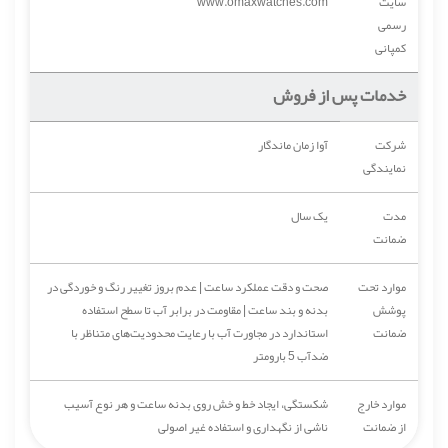
سایت
www.omaxwatches.com
رسمی
کمپانی
خدمات پس از فروش
شرکت
آوا زمان ماندگار
نمایندگی
مدت
یک سال
ضمانت
موارد تحت
صحت و دقت عملکرد ساعت | عدم بروز تغییر رنگ و خوردگی در
پوشش
بدنه و بند ساعت | مقاومت در برابر آب تا سطح استفاده
ضمانت
استاندارد در مجاورت آب با رعایت محدودیت‌های متناظر با
ضدآب 5 بارومتر
موارد خارج
شکستگی، ایجاد خط و خش روی بدنه ساعت و هر نوع آسیب
از ضمانت
ناشی از نگهداری و استفاده غیر اصولی