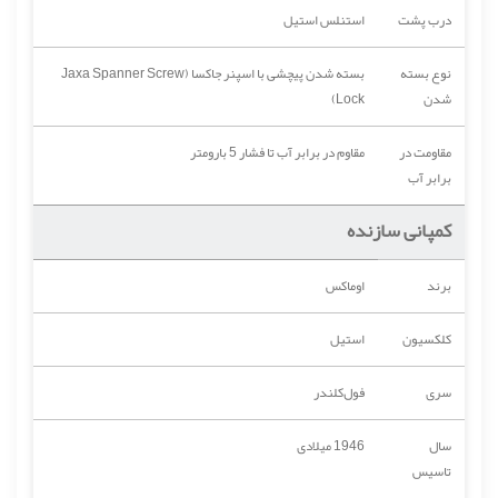
درب پشت
استنلس استیل
نوع بسته
بسته شدن پیچشی با اسپنر جاکسا (Jaxa Spanner Screw
شدن
Lock)
مقاومت در
مقاوم در برابر آب تا فشار 5 بارومتر
برابر آب
کمپانی سازنده
برند
اوماکس
کلکسیون
استیل
سری
فول‌کلندر
سال
1946 میلادی
تاسیس