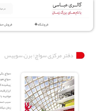
فروشگاه
فروش حض
دفتر مرکزی سواچ؛ برن.سوییس
سواچ یکی 
سواچ هویت
پیشینه کمپ
ارزان‌قی
مواجهه با
سبب تسخیر
زمان نیکل