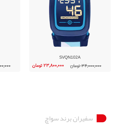
SVQN102A
23,800,000 تومان
34,000,000 تومان
8,000,000
سفیران برند سواچ