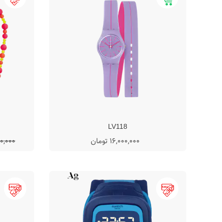
LV118
16,000,000 تومان
,000,000