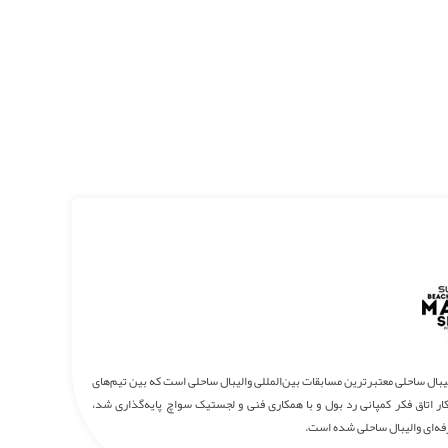
یبال ساحلی معتبرترین مسابقات بین‌المللی والیبال ساحلی است که بین تیم‌های
اسر جهان برگزار می‌شود. لیگ حرفه‌ای والیبال ساحلی از سال 1987 به ابتکار اتاق فکر کمپانی رد بول و با همکاری فنی و لجستیک سواچ پایه‌گذاری شد،
ه‌ای والیبال ساحلی شده است.