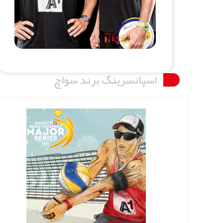
اسپانسرینگ برند سواچ