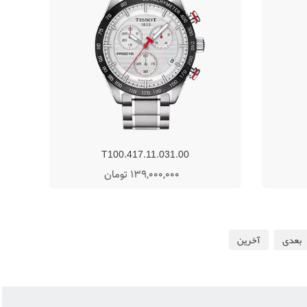
T100.417.11.031.00
139,000,000 تومان
بعدی
آخرین