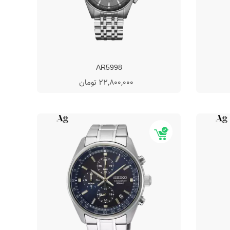
AR5998
22,800,000 تومان