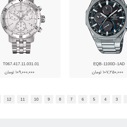
T067.417.11.031.01
EQB-1100D-1AD
107,250,000 تومان
109,000,000 تومان
12
11
10
9
8
7
6
5
4
3