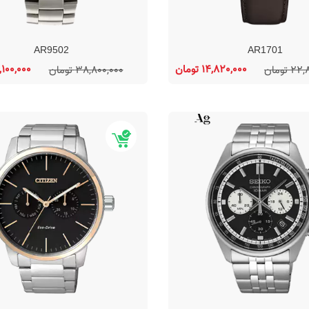
AR9502
AR1701
14,820,000 تومان
29,100,000 ت
 تومان
38,800,000 تومان