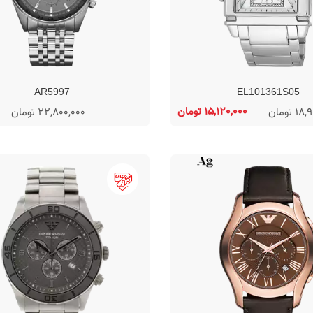
AR5997
EL101361S05
15,120,000 تومان
 تومان
22,800,000 تومان