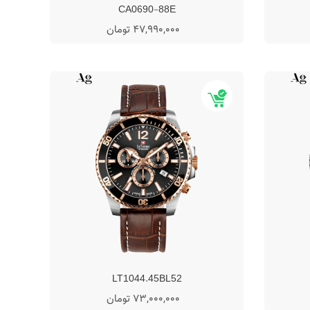
CA0690-88E
47,990,000 تومان
LT1044.45BL52
73,000,000 تومان