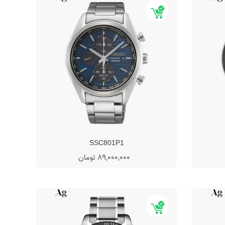
SSC801P1
89,000,000 تومان