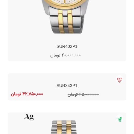
SUR402P1
40,000,000 تومان