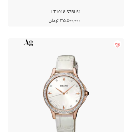
LT1018.57BL51
35,500,000 تومان