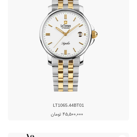
SUR343P1
42,750,000 تومان
45,000,000 تومان