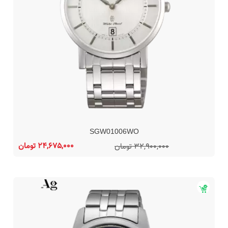
SGW01006WO
24,675,000 تومان
32,900,000 تومان