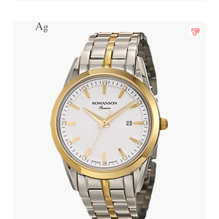
LT1088.03BS01
51,500,000 تومان