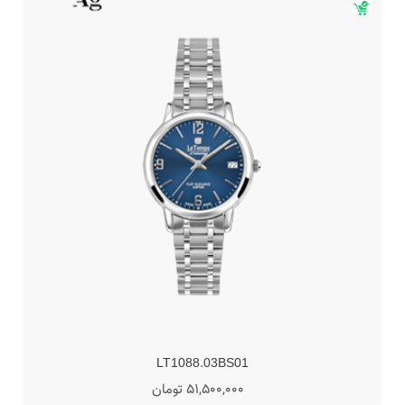
LT1065.44BT01
45,500,000 تومان