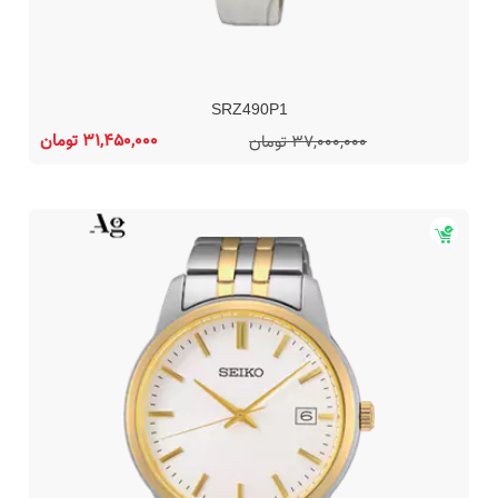
SRZ490P1
31,450,000 تومان
37,000,000 تومان