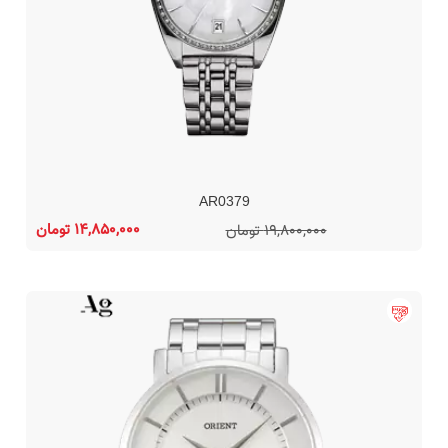
AR0379
14,850,000 تومان
19,800,000 تومان