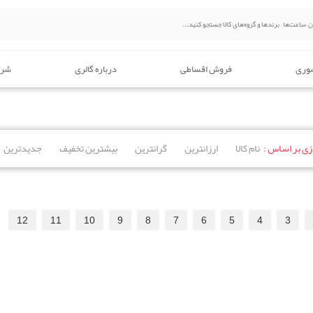
وری
فروش اقساطی
درباره گالری
شرا
ی بر اساس :
نام کالا
ارزانترین
گرانترین
بیشترین تخفیف
جدیدترین
12
11
10
9
8
7
6
5
4
3