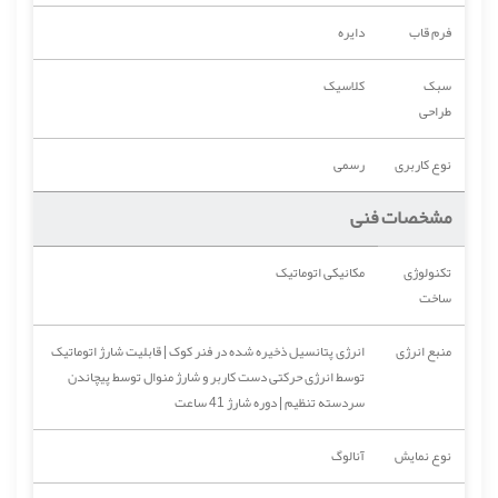
فرم قاب
دایره
سبک
کلاسیک
طراحی
نوع کاربری
رسمی
مشخصات فنی
تکنولوژی
مکانیکی اتوماتیک
ساخت
منبع انرژی
انرژی پتانسیل ذخیره شده در فنر کوک | قابلیت شارژ اتوماتیک
توسط انرژی حرکتی دست کاربر و شارژ منوال توسط پیچاندن
سردسته تنظیم | دوره‌ شارژ 41 ساعت
نوع نمایش
آنالوگ