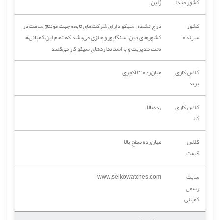
کشور مبدا
ژاپن
کشور
درج نشده | سیکو دارای شرکت‌های تابعه جهت مونتاژ ساعت در
سازنده
کشورهای چین، سنگاپور و مالزی می‌باشد که تمام این کمپانی‌ها
تحت مدیریت و با استانداردهای سیکو کار می‌کنند
کلاس کاری
میان‌رده ~ لاکچری
برند
کلاس کاری
رده‌بالا
کالا
کلاس
میان‌رده سطح بالا
قیمت
سایت
www.seikowatches.com
رسمی
کمپانی