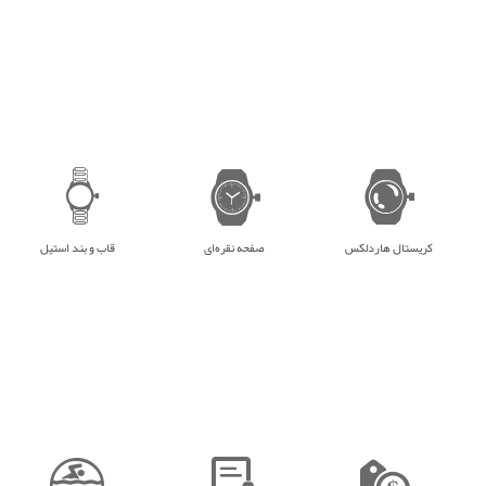
کریستال هاردلکس
صفحه نقره‌ای
قاب و بند استیل