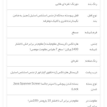
رنگ بند
دورنگ؛ نقره ای طلایی
نوع قفل
قفل پیوسته سه‌تکه از جنس استنلس استیل | مجهز به ضامن
بند
نگهدارنده فنری با کلیک دوطرفه
فرم شیشه
مسطح
جنس
هاردلکس؛ کریستال مقاوم‌شده | مقاوم در برابر خش تا فشار
شیشه
1400 ویکرز ( سطح 7 مقیاس مقاومت موهس)
رنگ صفحه
نقره‌ای
درب پشت
کریستال هاردلکس | زه حلقوی آچارخور از جنس استنلس استیل
نوع بسته
بسته شدن پیچشی با اسپنر جاکسا (Jaxa Spanner Screw
شدن
Lock)
مقاومت در
مقاوم در برابر آب تا فشار 10 بارومتر (100متر)
برابر آب