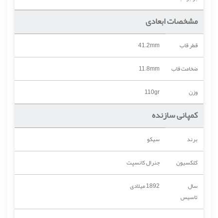
مشخصات ابعادی
قطر قاب
41.2mm
ضخامت قاب
11.8mm
وزن
110gr
کمپانی سازنده
برند
سیکو
کلکسیون
جنرال کانسپت
سال
1892 میلادی
تاسیس