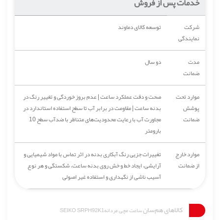
خدمات پس از فروش
شرکت
توسعه کالای دماوند
نمایندگی
مدت
دو سال
ضمانت
موارد تحت
صحت و دقت عملکرد ساعت | عدم بروز خوردگی و تغییر رنگ در
پوشش
بدنه ساعت | مقاومت در برابر آب تا سطح استفاده استاندارد در
ضمانت
مجاورت آب با رعایت محدودیت‌های متناظر با ضدآب سطح 10
بارومتر
موارد خارج
تغییرات جزیی رنگ آبکاری بدنه در اثر تماس با مواد شیمیایی و
از ضمانت
آرایشی، ایجاد خط و خش روی بدنه ساعت، شکستگی و هر نوع
آسیب ناشی از نگهداری و استفاده غیر اصولی
کالاهای هم‌سان
ساعت مچی مردانهSEIKO SRPH92K1