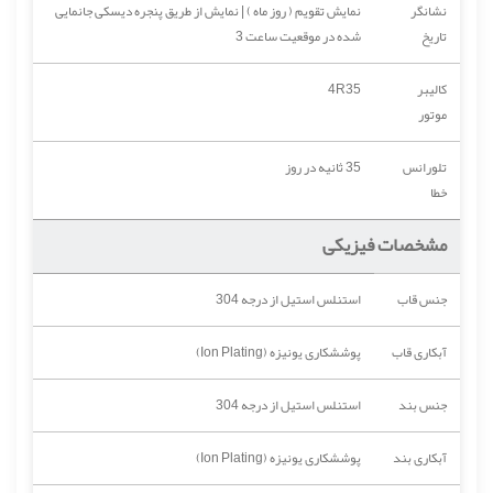
نشانگر
نمایش تقویم ( روز ماه ) | نمایش از طریق پنجره دیسکی جانمایی
تاریخ
شده در موقعیت ساعت 3
کالیبر
4R35
موتور
تلورانس
35 ثانیه در روز
خطا
مشخصات فیزیکی
جنس قاب
استنلس استیل از درجه 304
آبکاری قاب
پوششکاری یونیزه (Ion Plating)
جنس بند
استنلس استیل از درجه 304
آبکاری بند
پوششکاری یونیزه (Ion Plating)