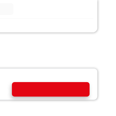
فروشگاه
فروش حضوری
ساعت مچي نوي فورس مردانه NF9205 S B
قیمت :
6,750,000 تومان
افزودن به سبد خرید