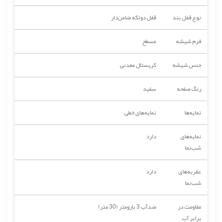
نوع قفل بند
قفل دوتکه ضامن‌دار
فرم شیشه
مسطح
جنس شیشه
کریستال معدنی
رنگ صفحه
سفید
نمایه‌ها
نمایه‌های خطی
نمایه‌های
دارد
شب‌نما
عقربه‌های
دارد
شب‌نما
مقاومت در
ضدآب 3 بارومتر (30 متر)
برابر آب