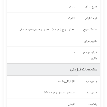
منبع انرژی
باتری
نوع نمایش
آنالوگ
نشانگر تاریخ
نمایش تاریخ (روز ماه ) | نمایش از طریق پنجره دیسکی
کالیبر موتور
-
ظرفیت و عمر
-
باتری
مشخصات فیزیکی
جنس قاب
فلز آبکاری شده
جنس بند
استنلس استیل از درجه 304
رنگ بند
نقره‌ای