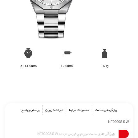
ø : 41.5mm
12.5mm
160g
ویژگی های ساعت
محصولات مرتبط
نظرات کاربران
پرسش و پاسخ
NF9200S S W
ویژگی های
ساعت مچي نوي فورس مردانه NF9200S S W