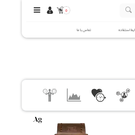
0
یط استفاده
تماس با ما