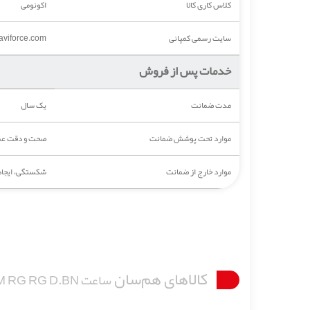
کلاس کاری کالا
اکونومی
سایت رسمی کمپانی
viforce.com
خدمات پس از فروش
مدت ضمانت
یک سال
موارد تحت پوشش ضمانت
صحت و دقت عملک
موارد خارج از ضمانت
شکستگی، ایجاد 
کالاهای هم‌سان
ساعت NF9128M RG RG D.BN