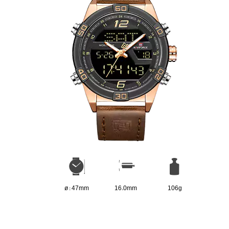
ø : 47mm
16.0mm
106g