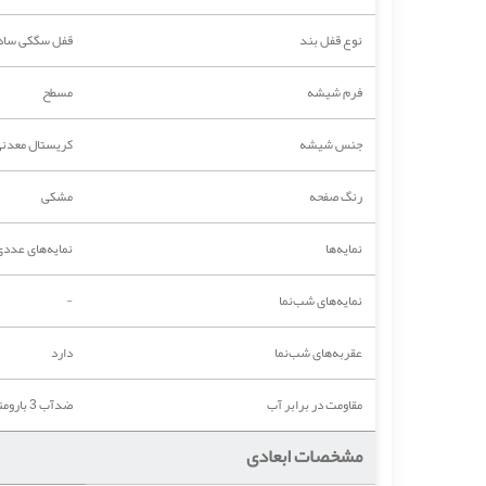
نوع قفل بند
قفل سگکی ساد
فرم شیشه
مسطح
جنس شیشه
کریستال معدن
رنگ صفحه
مشکی
نمایه‌ها
نمایه‌های عددی
نمایه‌های شب‌نما
-
عقربه‌های شب‌نما
دارد
مقاومت در برابر آب
ضدآب 3 بارومتر (30 متر)
مشخصات ابعادی