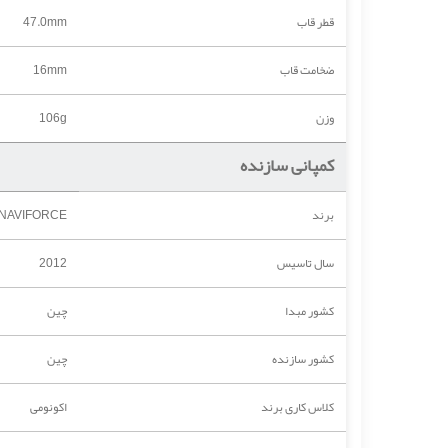
قطر قاب
47.0mm
ضخامت قاب
16mm
وزن
106g
کمپانی سازنده
برند
NAVIFORCE
سال تاسیس
2012
کشور مبدا
چین
کشور سازنده
چین
کلاس کاری برند
اکونومی