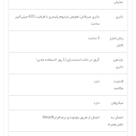
نمایش
باتری
باتری غیرقابل تعویض لیتیوم پلیمری با ظرفیت 420 میلی‌آمپر
ساعت
زمان شارژ
3 ساعت
کامل
بازدهی
2روز در حالت استندبای | 1 روز (استفاده عادی)
باتری
قابلیت
دارد
مکالمه
میکروفن
دارد
اتصال به
اتصال از طریق بلوتوث و نرم افزارWearfit
تلفن همراه