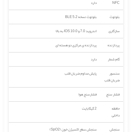
NFC
دارد
بلوتوث
بلوتوث نسخه 5.2 BLE
سازگاری
اندروید 7.0 و IOS 10.0 به بالا
پردازنده
پردازنده ‌ی مرکزی دو هسته ای
گام شمار
دارد
سنسور
پایش مداوم ضربان قلب
ضربان قلب
فشار سنج
فشارسنج هوا
حافظه
2 گیگابایت
داخلی
سنجش
سنجش سطح اکسیژن خون (SpO2)