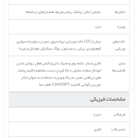
اعلان‌ها
نمایش اعلان‌: پیامک، پیامرسان‌ها، هشدارهای برنامه‌ها
ویبره
دارد
حالت‌های
بیش از 110 حالت ورزشی (پیاده روی، دویدن، دوچرخه سواری،
ورزشی
کوهنوردی، پرش، بدمینتون، یوگا، بسکتبال، فوتبال و غیره)
سایر
کالری شمار، دکمه پاور و مجیک باتن و اکشن فعال، روشن شدن
قابلیت‌ها
خودکار صفحه نمایش با بالا آوردن دست، مشاهده کلیه پیامک‌
های دریافتی، مجهز به زنگ و ويبره، استفاده به عنوان شاتر
دوربین گوشی، قابلیت CHATGPT، قطب نما
مشخصات فیزیکی
فرم قاب
دایره
جنس قاب
فلزی