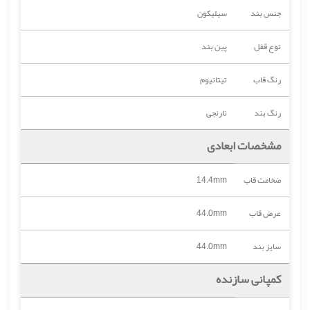
جنس بند
سیلیکون
نوع قفل
پین بند
رنگ قاب
تیتانیوم
رنگ بند
نارنجی
مشخصات ابعادی
ضخامت قاب
14.4mm
عرض قاب
44.0mm
سایز بند
44.0mm
کمپانی سازنده