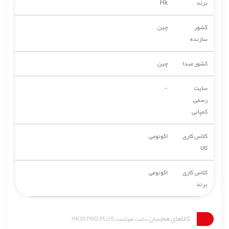
برند
Hk
کشور
چین
سازنده
کشور مبدا
چین
سایت
-
رسمی
کمپانی
کلاس کاری
اکونومی
کالا
کلاس کاری
اکونومی
برند
کالاهای هم‌سان
ساعت هوشمند HK39 PRO PLUS