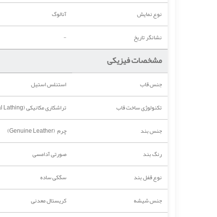
نوع نمایش
آنالوگ
نشانگر تاریخ
-
مشخصات فیزیکی
جنس قاب
استنلس استیل
تکنولوژی ساخت قاب
تراشکاری مکانیکی (Mechanical Lathing)
جنس بند
چرم (Genuine Leather)
رنگ بند
صورتی آدامسی
نوع قفل بند
سگکی ساده
جنس شیشه
کریستال معدنی