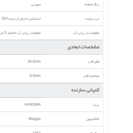
رنگ صفحه
صورتی
درب پشت
استنلس استیل از درجه 304
مقاومت در برابر آب
مقاوم در برابر آب تا فشار 5 بارومتر (50 متر)
مشخصات ابعادی
قطر قاب
30.0mm
ضخامت قاب
8.0mm
کمپانی سازنده
برند
HANOWA
کلکسیون
Maggia
سال تاسیس
1963