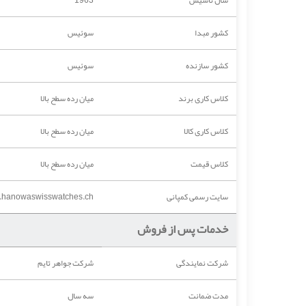
کشور مبدا
سوئیس
کشور سازنده
سوئیس
کلاس کاری برند
میان رده سطح بالا
کلاس کاری کالا
میان رده سطح بالا
کلاس قیمت
میان رده سطح بالا
سایت رسمی کمپانی
.hanowaswisswatches.ch/
خدمات پس از فروش
شرکت نمایندگی
شرکت جواهر تایم
مدت ضمانت
سه سال