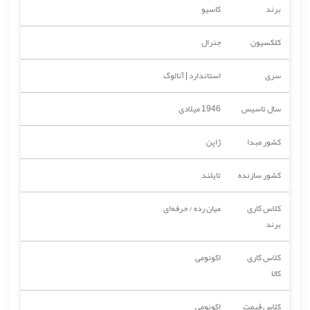
برند
کاسیو
کلکسیون
جنرال
سری
استاندارد | آنالوگ
سال تاسیس
1946 میلادی
کشور مبدا
ژاپن
کشور سازنده
تایلند
کلاس کاری
میان رده / حرفه‌ای
برند
کلاس کاری
اکونومی
کالا
کلاس قیمت
اکونومی