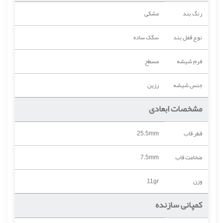
رنگ بند
مشکی
نوع قفل بند
سگک ساده
فرم شیشه
مسطح
جنس شیشه
رزین
مشخصات ابعادی
قطر قاب
25.5mm
ضخامت قاب
7.5mm
وزن
11gr
کمپانی سازنده