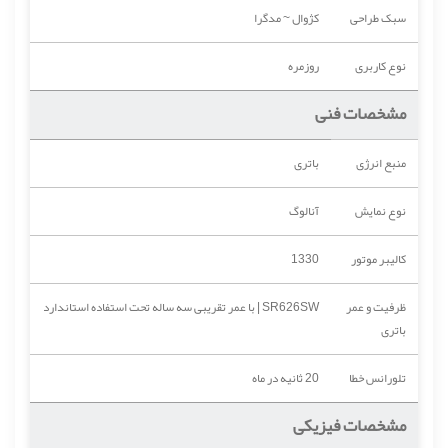
سبک طراحی
کژوال ~ مدگرا
نوع کاربری
روزمره
مشخصات فنی
منبع انرژی
باتری
نوع نمایش
آنالوگ
کالیبر موتور
1330
ظرفیت و عمر
SR626SW | با عمر تقریبی سه ساله تحت استفاده استاندارد
باتری
تلورانس خطا
20 ثانیه در ماه
مشخصات فیزیکی