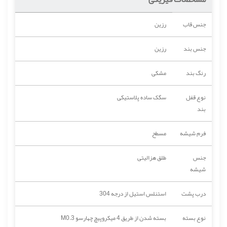
جنس قاب
رزین
جنس بند
رزین
رنگ بند
مشکی
نوع قفل
سگک ساده پلاستیکی
بند
فرم شیشه
مسطح
جنس
طلق هزالیتی
شیشه
درب پشت
استنلس استیل از درجه 304
نوع بسته
بسته شدن از طریق 4 میکروپیچ چهارسو M0.3