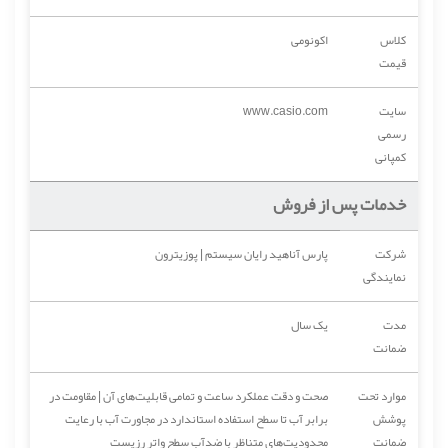
کلاس
اکونومی
قیمت
سایت
www.casio.com
رسمی
کمپانی
خدمات پس از فروش
شرکت
پارس آناهید رایان سیستم | پوزیترون
نمایندگی
مدت
یک سال
ضمانت
موارد تحت
صحت و دقت عملکرد ساعت و تمامی قابلیت‌های آن | مقاومت در
پوشش
برابر آب تا سطح استفاده استاندارد در مجاورت آب با رعایت
ضمانت
محدودیت‌های متناظر با ضدآب سطح واتر رزیست