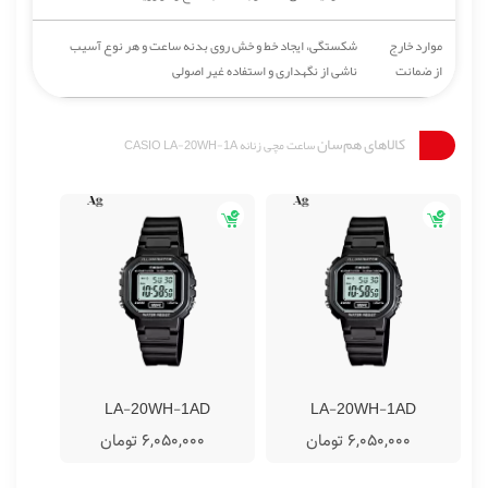
موارد خارج
شکستگی، ایجاد خط و خش روی بدنه ساعت و هر نوع آسیب
از ضمانت
ناشی از نگهداری و استفاده غیر اصولی
کالاهای هم‌سان
ساعت مچی زنانه CASIO LA-20WH-1A
D
LA-20WH-1AD
LA-20WH-1AD
6,050,000 تومان
6,050,000 تومان