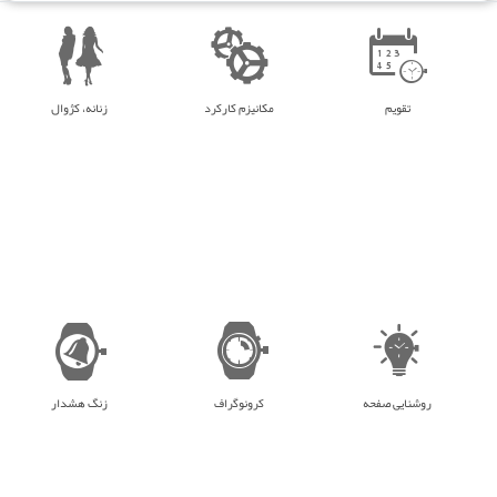
تقویم
مکانیزم کارکرد
زنانه، کژوال
روشنایی صفحه
کرونوگراف
زنگ هشدار