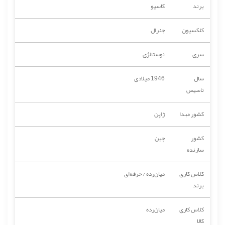
برند
کاسیو
کلکسیون
جنرال
سری
نوستالژی
سال
1946 میلادی
تاسیس
کشور مبدا
ژاپن
کشور
چین
سازنده
کلاس کاری
میان‌رده / حرفه‌ای
برند
کلاس کاری
میان‌رده
کالا