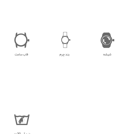
شیشه
بند چرم
قاب ساعت
ضد آب 30متر