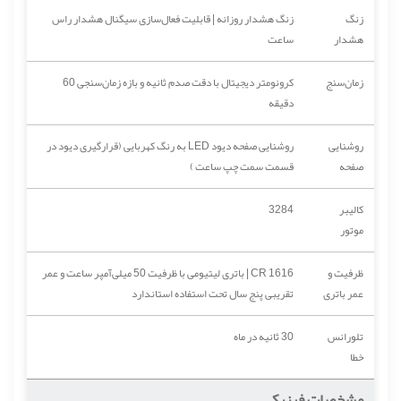
زنگ
زنگ هشدار روزانه | قابلیت فعال‌سازی سیگنال هشدار راس
هشدار
ساعت
زمان‌سنج
کرونومتر دیجیتال با دقت صدم ثانیه و بازه زمان‌سنجی 60
دقیقه
روشنایی
روشنایی صفحه دیود LED به رنگ کهربایی (قرارگیری دیود در
صفحه
قسمت سمت چپ ساعت )
کالیبر
3284
موتور
ظرفیت و
CR 1616 | باتری لیتیومی با ظرفیت 50 میلی‌آمپر ساعت و عمر
عمر باتری
تقریبی پنج سال تحت استفاده استاندارد
تلورانس
30 ثانیه در ماه
خطا
مشخصات فیزیکی