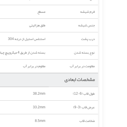
فرم شیشه
مسطح
جنس شیشه
طلق هزالیتی
درب پشت
استنلس استیل از درجه 304
نوع بسته شدن
بسته شدن از طریق 4 میکروپیچ چهارسو M0.3
مقاومت در برابر آب
مقاوم در برابر آب
مشخصات ابعادی
طول قاب (6-12)
38.2mm
عرض قاب (3-9)
33.2mm
ضخامت قاب
8.5mm