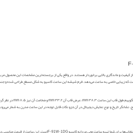
F
ز کیفیت و ماندگاری بالایی برخوردار هستند. در واقع یکی از برجسته‌ترین مشخصات این محصول مر
 که زیبایی خاصی به ساعت می‌دهد. فرم شیشه این ساعت کاسیو به شکل مسطح طراحی شده و جنس آن 
ییم طول قاب این ساعت ۳۸.۳
mm
، عرض قاب آن ۳۳.۲
mm
و ضخامت آن نیز ۸.۵
mm
در نظر گرف
نج، نشانگر تاریخ و نوع نمایش دیجیتال در آن جزو نکات قابل توجه در این ساعت مدرن به شمار می‌روند
خاب‌ها برای شما تهیه ساعت مچی مردانه کاسیو
F-91W-1DG
است. این ساعت از قیمت مناسبی در ب