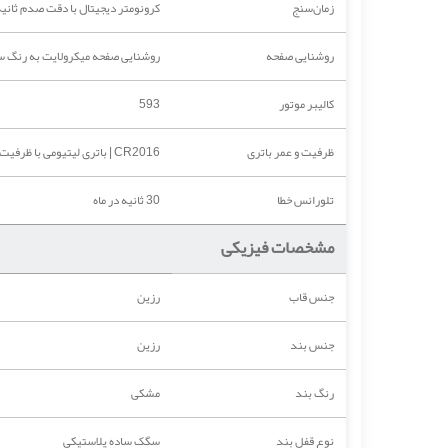
زمان‌سنج
کرونومتر دیجیتال با دقت صدم ثانیه و باز
روشنایی صفحه
روشنایی صفحه میکرولایت به رنگ 
کالیبر موتور
593
ظرفیت و عمر باتری
CR2016 | باتری لیتیومی با ظرفیت 90 میلی‌آمپر ساعت و عمر تقریبی هفت سال تحت استفاده استاندارد
تلورانس خطا
30 ثانیه در ماه
مشخصات فیزیکی
جنس قاب
رزین
جنس بند
رزین
رنگ بند
مشکی
نوع قفل بند
سگک ساده پلاستیکی