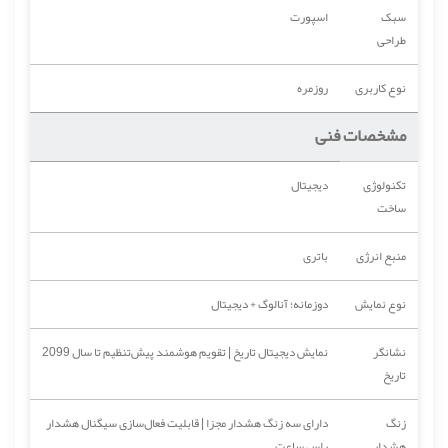
سبک
اسپورت
طراحی
نوع کاربری
روزمره
مشخصات فنی
تکنولوژی
دیجیتال
ساخت
منبع انرژی
باتری
نوع نمایش
دوزمانه؛ آنالوگ + دیجیتال
نشانگر
نمایش دیجیتال تاریخ | تقویم هوشمند پیش‌تنظیم تا سال 2099
تاریخ
زنگ
دارای سه زنگ هشدار مجزا | قابلیت فعال‌سازی سیگنال هشدار
هشدار
راس ساعت