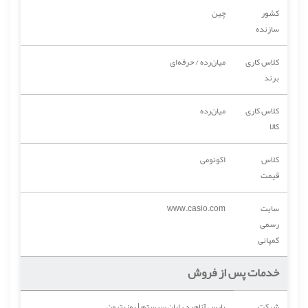
کشور
چین
سازنده
کلاس کاری
میان‌رده / حرفه‌ای
برند
کلاس کاری
میان‌رده
کالا
کلاس
اکونومی
قیمت
سایت
www.casio.com
رسمی
کمپانی
خدمات پس از فروش
شرکت
پارس آناهید رایان سیستم | پوزیترون