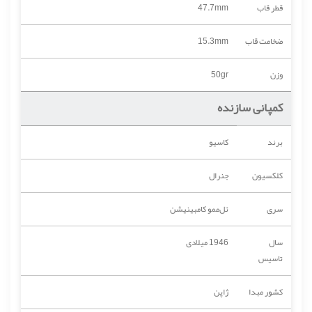
قطر قاب
47.7mm
ضخامت قاب
15.3mm
وزن
50gr
کمپانی سازنده
برند
کاسیو
کلکسیون
جنرال
سری
تل‌ممو کامبینیشن
سال
1946 میلادی
تاسیس
کشور مبدا
ژاپن