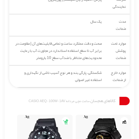
نمایندگی
مدت
یک سال
ضمانت
موارد تحت
صحت و دقت عملکرد ساعت و تمامی قابلیت‌های آن | مقاومت در
پوشش
برابر آب تا سطح استفاده استاندارد در مجاورت آب با رعایت
ضمانت
محدودیت‌های متناظر با ضدآب سطح 10 بارومتر
موارد خارج
شکستگی، پارگی بند و هر نوع آسیب ناشی از نگهداری و
از ضمانت
استفاده غیر اصولی
کالاهای هم‌سان
ساعت مچی مردانه CASIO AEQ-100W-1AV