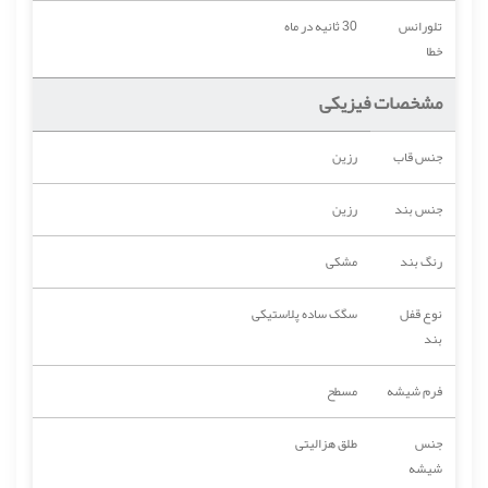
تلورانس
30 ثانیه در ماه
خطا
مشخصات فیزیکی
جنس قاب
رزین
جنس بند
رزین
رنگ بند
مشکی
نوع قفل
سگک ساده پلاستیکی
بند
فرم شیشه
مسطح
جنس
طلق هزالیتی
شیشه