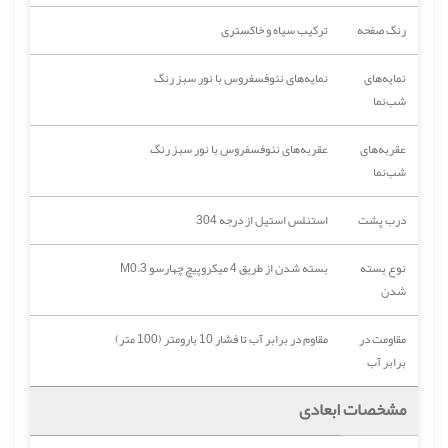
رنگ صفحه
ترکیب سیاه و خاکستری
نمایه‌های
نمایه‌های نئوفسفروس با نور سبز رنگ
شب‌نما
عقربه‌های
عقربه‌های نئوفسفروس با نور سبز رنگ
شب‌نما
درب پشت
استنلس استیل از درجه 304
نوع بسته
بسته شدن از طریق 4 میکروپیچ چهارسو M0.3
شدن
مقاومت در
مقاوم در برابر آب تا فشار 10 بارومتر (100 متر)
برابر آب
مشخصات ابعادی