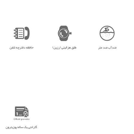
ضدآب صد متر
طلق هزالیتی (رزین)
حافظه دفترچه تلفن
گارانتی یک ساله پوزیترون