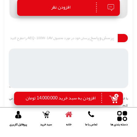
افزودن نظر
پرسش و پاسخ
پرسش خود در مورد محصول AEQ-100W-1AV را مطرح کنید
افزودن به سبد خرید 14,000,000 تومان
با انتخاب دکمه “ثبت پرسش”، موافقت خود را با
قوانین انتشار محتوا
در گالری عباسی اعلام می
کنم.
ثبت پرسش
دسته بندی ها
تماس با ما
خانه
سبد خرید
پروفایل کاربری