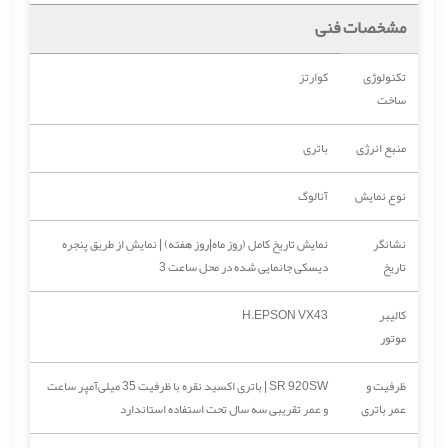
مشخصات فنی
تکنولوژی
کوارتز
ساخت
منبع انرژی
باتری
نوع نمایش
آنالوگ
نشانگر
نمایش تاریخ کامل (روز ماه|روز هفته) | نمایش از طریق پنجره
تاریخ
دیسکی جانمایی شده در محل ساعت 3
کالیبر
H.EPSON VX43
موتور
ظرفیت و
SR 920SW | باتری اکسید نقره با ظرفیت 35 میلی‌آمپر ساعت
عمر باتری
و عمر تقریبی سه سال تحت استفاده استاندارد