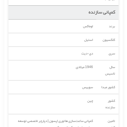
کمپانی سازنده
برند
اوماکس
کلکسیون
استیل
سری
دی-دیت
سال
1946 میلادی
تاسیس
کشور مبدا
سوییس
کشور
چین
سازنده
تامین
کمپانی ساعت‌سازی هاتوری اِپسون | دپارچر تخصصی توسعه