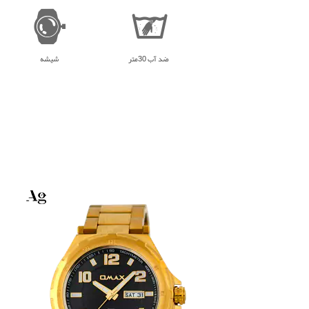
ضد آب 30متر
شیشه