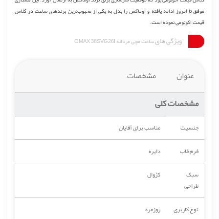
موفق تا امروز ادامه یافته و اوماکس را بدل به یکی از محبوب‌ترین برندهای ساعت در کلاس
قیمت اکونومی نموده است.
ویژگی های
ساعت مچی مردانه OMAX 38SVG26I
عنوان
مشخصات
مشخصات کلی
جنسیت
مناسب برای آقایان
فرم قاب
دایره
سبک
کژوال
طراحی
نوع کاربری
روزمره