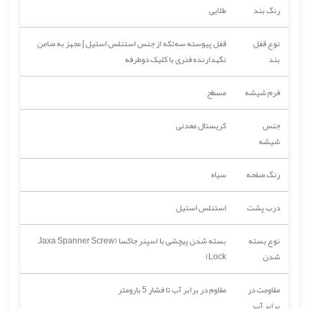
رنگ بند
طلایی
نوع قفل
قفل پیوسته سه‌تکه از جنس استنلس استیل | مجهز به ضامن
بند
نگهدارنده فنری با کلیک دوطرفه
فرم شیشه
مسطح
جنس
کریستال معدنی
شیشه
رنگ صفحه
سیاه
درب پشت
استنلس استیل
نوع بسته
بسته شدن پیچشی با اسپنر جاکسا (Jaxa Spanner Screw
شدن
Lock)
مقاومت در
مقاوم در برابر آب تا فشار 5 بارومتر
برابر آب