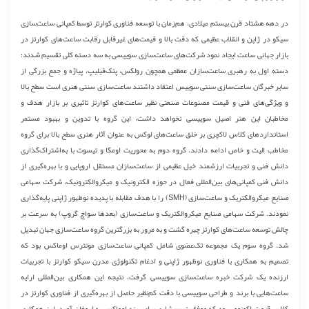
در دهه هشتاد قرن بیستم میلادی، هم‌زمان با توسعه فناوری کوارتز توسط کمپانی ساعت‌سازی
سیکو در ژاپن و انقلاب عظیمی که دقت بالا و قیمت‌های غیرقابل رقابت ساعت‌های کوارتز در
بازار جهانی ساعت ایجاد نمود شرکت‌های ساعت‌سازی سوییسی به سه دسته کلی تقسیم شدند؛
دسته اول به رهبری ساعت‌سازان معظمی همچون رولکس، پتک‌فیلیپ، پیاژه و جمع بزرگی از
سایر خبرگان ساعت‌سازی سنتی سوییس اعتقاد داشتند ساعت‌سازی سنتی هنری است سطح بالا
و ویژگی‌های فنی و قیمت مصنوعات صنعتی نظیر ساعت‌های کوارتز تاثیری بر بازار هدف و
مخاطبان این هنر اصیل سوییسی نخواهد داشت، این گروه با تدوین و بهبود مستمر
استانداردهای کلاس لاکچری بر خلق ساعت‌های لوکس به عنوان آثار هنری سطح بالا برای گروه
مخاطب اِلیت و خاص ادامه دادند. گروه دوم به محوریت اومگا و تیسوت با به‌اشتراک‌گذاری
دانش فنی و تجربیات ارزشمند خیل عظیمی از ساعت‌سازان مستقل اروپایی و با بهره‌گیری از
دانش فنی کمپانی‌های بین‌المللی فعال در حوزه الکترونیک و میکروالکترونیک، شرکت سهامی
صنایع میکروالکتریک و ساعت‌سازی (SMH) را با هدف مقابله با پدیده نوظهور ژاپنی پایه‌گذاری
نمودند. شرکت سهامی صنایع میکروالکتریک و ساعت‌سازی (بعدها سواچ گروپ) به سرعت بر
چالش توسعه ساعت‌های کوارتز چیره گشت و به مرور به بزرگترین گروه ساعت‌سازی جهان تبدیل
شد. گروه سوم یک مجموعه تک‌عضوی شامل کمپانی ساعت‌سازی مونترس اوماکس بود که
تصمیم به همکاری با فناوری نوظهور ژاپنی و ادغام تکنولوژی مدرن سیکو کوارتز با تجربیات
ارزنده یک شرکت خبره ساعت‌سازی سوییسی گرفت، نتیجه این همکاری بین‌المللی ارایه
ساعت‌هایی با برند و طراحی سوییسی با دقت کم‌نظیر حاصل از بهره‌گیری از فناوری کوارتز در
کلاس قیمت اکونومی بود که موفقیت سرشاری برای برند اوماکس به ارمغان آورد. این همکاری