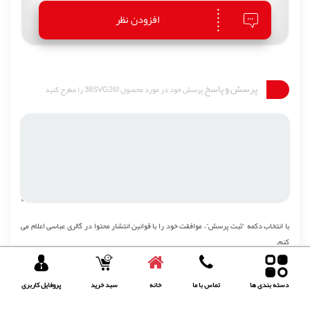
افزودن نظر
پرسش و پاسخ
پرسش خود در مورد محصول 38SVG26I را مطرح کنید
با انتخاب دکمه “ثبت پرسش”، موافقت خود را با
قوانین انتشار محتوا
در گالری عباسی اعلام می
کنم.
ثبت پرسش
دسته بندی ها
تماس با ما
خانه
سبد خرید
پروفایل کاربری