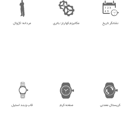
نشانگر تاریخ
مکانیزم کوارتز؛ باتری
مردانه؛ کژوال
کریستال معدنی
صفحه کرم
قاب و بند استیل