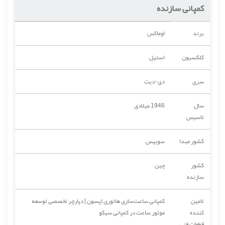
کمپانی سازنده
برند
اوماکس
کلکسیون
استیل
سری
دی-دیت
سال
1946 میلادی
تاسیس
کشور مبدا
سوییس
کشور
چین
سازنده
تامین
کمپانی ساعت‌سازی هاتوری اِپسون | دپارچر تخصصی توسعه
کننده
موتور ساعت در کمپانی سیکو
قطعات فنی