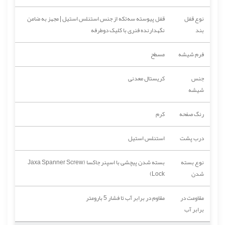
نوع قفل
قفل پیوسته سه‌تکه از جنس استنلس استیل | مجهز به ضامن
بند
نگهدارنده فنری با کلیک دوطرفه
فرم شیشه
مسطح
جنس
کریستال معدنی
شیشه
رنگ صفحه
کرم
درب پشت
استنلس استیل
نوع بسته
بسته شدن پیچشی با اسپنر جاکسا (Jaxa Spanner Screw
شدن
Lock)
مقاومت در
مقاوم در برابر آب تا فشار 5 بارومتر
برابر آب