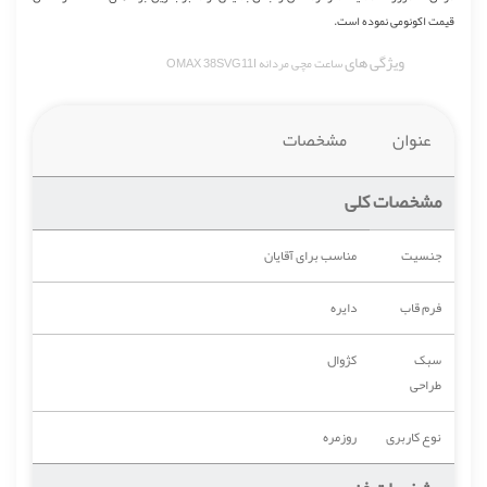
قیمت اکونومی نموده است.
ویژگی های
ساعت مچی مردانه OMAX 38SVG11I
عنوان
مشخصات
مشخصات کلی
جنسیت
مناسب برای آقایان
فرم قاب
دایره
سبک
کژوال
طراحی
نوع کاربری
روزمره