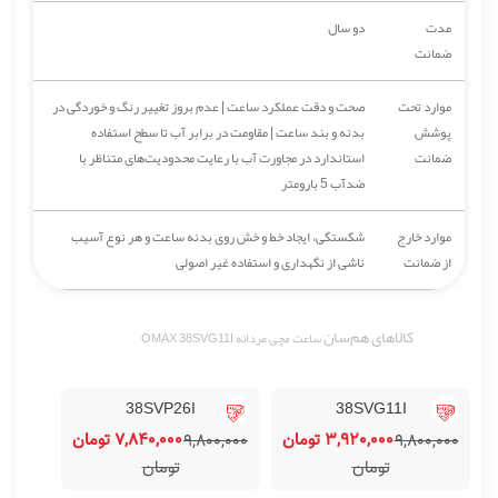
مدت
دو سال
ضمانت
موارد تحت
صحت و دقت عملکرد ساعت | عدم بروز تغییر رنگ و خوردگی در
پوشش
بدنه و بند ساعت | مقاومت در برابر آب تا سطح استفاده
ضمانت
استاندارد در مجاورت آب با رعایت محدودیت‌های متناظر با
ضدآب 5 بارومتر
موارد خارج
شکستگی، ایجاد خط و خش روی بدنه ساعت و هر نوع آسیب
از ضمانت
ناشی از نگهداری و استفاده غیر اصولی
کالاهای هم‌سان
ساعت مچی مردانه OMAX 38SVG11I
38SVP26I
38SVG11I
3,920,000 تومان
7,840,000 تومان
9,800,000
9,800,000
تومان
تومان