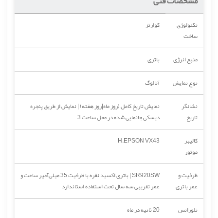
مشخصات فنی
تکنولوژی
کوارتز
ساخت
منبع انرژی
باتری
نوع نمایش
آنالوگ
نشانگر
نمایش تاریخ کامل (روز ماه|روز هفته) | نمایش از طریق پنجره
تاریخ
دیسکی جانمایی شده در محل ساعت 3
کالیبر
H.EPSON VX43
موتور
ظرفیت و
SR920SW | باتری اکسید نقره با ظرفیت 35 میلی‌آمپر ساعت و
عمر باتری
عمر تقریبی سه سال تحت استفاده استاندارد
تلورانس
20 ثانیه در ماه