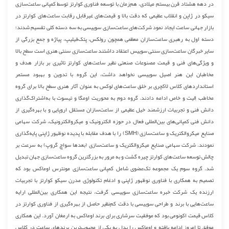
در دهه هشتاد قرن بیستم میلادی، هم‌زمان با توسعه فناوری کوارتز توسط کمپانی ساعت‌سازی
سیکو در ژاپن و انقلاب عظیمی که دقت بالا و قیمت‌های غیرقابل رقابت ساعت‌های کوارتز در
بازار جهانی ساعت ایجاد نمود شرکت‌های ساعت‌سازی سوییسی به سه دسته کلی تقسیم شدند؛
دسته اول به رهبری ساعت‌سازان معظمی همچون رولکس، پتک‌فیلیپ، پیاژه و جمع بزرگی از
سایر خبرگان ساعت‌سازی سنتی سوییس اعتقاد داشتند ساعت‌سازی سنتی هنری است سطح بالا
و ویژگی‌های فنی و قیمت مصنوعات صنعتی نظیر ساعت‌های کوارتز تاثیری بر بازار هدف و
مخاطبان این هنر اصیل سوییسی نخواهد داشت، این گروه با تدوین و بهبود مستمر
استانداردهای کلاس لاکچری بر خلق ساعت‌های لوکس به عنوان آثار هنری سطح بالا برای گروه
مخاطب اِلیت و خاص ادامه دادند. گروه دوم به محوریت اومگا و تیسوت با به‌اشتراک‌گذاری
دانش فنی و تجربیات ارزشمند خیل عظیمی از ساعت‌سازان مستقل اروپایی و با بهره‌گیری از
دانش فنی کمپانی‌های بین‌المللی فعال در حوزه الکترونیک و میکروالکترونیک، شرکت سهامی
صنایع میکروالکتریک و ساعت‌سازی (SMH) را با هدف مقابله با پدیده نوظهور ژاپنی پایه‌گذاری
نمودند. شرکت سهامی صنایع میکروالکتریک و ساعت‌سازی (بعدها سواچ گروپ) به سرعت بر
چالش توسعه ساعت‌های کوارتز چیره گشت و به مرور به بزرگترین گروه ساعت‌سازی جهان تبدیل
شد. گروه سوم یک مجموعه تک‌عضوی شامل کمپانی ساعت‌سازی مونترس اوماکس بود که
تصمیم به همکاری با فناوری نوظهور ژاپنی و ادغام تکنولوژی مدرن سیکو کوارتز با تجربیات
ارزنده یک شرکت خبره ساعت‌سازی سوییسی گرفت، نتیجه این همکاری بین‌المللی ارایه
ساعت‌هایی با برند و طراحی سوییسی با دقت کم‌نظیر حاصل از بهره‌گیری از فناوری کوارتز در
کلاس قیمت اکونومی بود که موفقیت سرشاری برای برند اوماکس به ارمغان آورد. این همکاری
موفق تا امروز ادامه یافته و اوماکس را بدل به یکی از محبوب‌ترین برندهای ساعت در کلاس