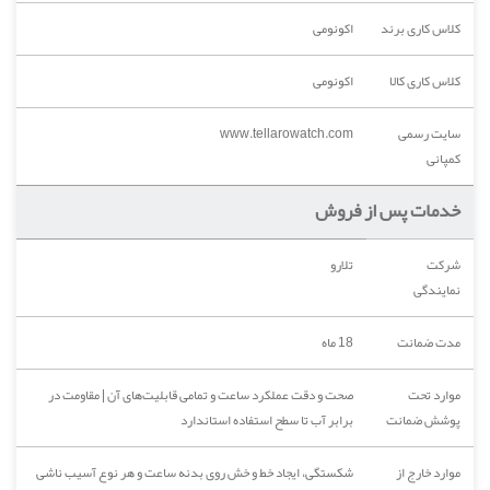
کلاس کاری برند
اکونومی
کلاس کاری کالا
اکونومی
سایت رسمی
www.tellarowatch.com
کمپانی
خدمات پس از فروش
شرکت
تلارو
نمایندگی
مدت ضمانت
18 ماه
موارد تحت
صحت و دقت عملکرد ساعت و تمامی قابلیت‌های آن | مقاومت در
پوشش ضمانت
برابر آب تا سطح استفاده استاندارد
موارد خارج از
شکستگی، ایجاد خط و خش روی بدنه ساعت و هر نوع آسیب ناشی