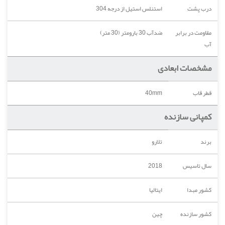
درب پشت
استنلس استیل از درجه 304
مقاومت در برابر
ضدآب 30 بارومتر (30 متر)
آب
مشخصات ابعادی
قطر قاب
40mm
کمپانی سازنده
برند
تلارو
سال تاسیس
2018
کشور مبدا
ایتالیا
کشور سازنده
چین