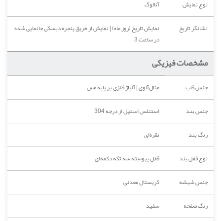
نوع نمایش
آنالوگ
نشانگر تاریخ
نمایش تاریخ (روز ماه) | نمایش از طریق پنجره دیسکی جانمایی شده
در ساعت 3
مشخصات فیزیکی
جنس قاب
متال‌آلوی | آلیاژ فلزی بر پایه مس
جنس بند
استنلس استیل از درجه 304
رنگ بند
نقره‌ای
نوع قفل بند
قفل پیوسته سه تکه دکمه‌ای
جنس شیشه
کریستال معدنی
رنگ صفحه
سفید