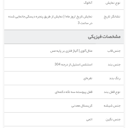
نوع نمایش
آنالوگ
نشانگر تاریخ
نمایش تاریخ (روز ماه) | نمایش از طریق پنجره دیسکی جانمایی شده
در ساعت 3
مشخصات فیزیکی
جنس قاب
متال‌آلوی | آلیاژ فلزی بر پایه مس
جنس بند
استنلس استیل از درجه 304
رنگ بند
نقره‌ای
نوع قفل بند
قفل پیوسته سه تکه دکمه‌ای
جنس شیشه
کریستال معدنی
جنس نگین
اتمی