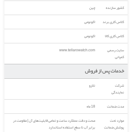
کشور سازنده
چین
کلاس کاری برند
اکونومی
کلاس کاری کالا
اکونومی
سایت رسمی
www.tellarowatch.com
کمپانی
خدمات پس از فروش
شرکت
تلارو
نمایندگی
مدت ضمانت
18 ماه
موارد تحت
صحت و دقت عملکرد ساعت و تمامی قابلیت‌های آن | مقاومت در
پوشش ضمانت
برابر آب تا سطح استفاده استاندارد