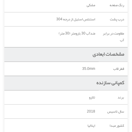
رنگ صفحه
مشکی
درب پشت
استنلس استیل از درجه 304
مقاومت در برابر
ضدآب 30 بارومتر (30 متر)
آب
مشخصات ابعادی
قطر قاب
35.0mm
کمپانی سازنده
برند
تلارو
سال تاسیس
2018
کشور مبدا
ایتالیا