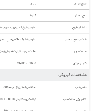
منبع انرژی
باتری
نوع نمایش
آنالوگ
نشانگر تاریخ
نمایش تاریخ کامل (روز ماه|روز هف
شاخص صبح / عصر
نمایش آنالوگ شاخص صبح/عصر از
ساعت دوم
ساعت دوم با قابلیت نمایش زمان
کالیبر موتور
Miyota JP15-3
مشخصات فیزیکی
جنس قاب
استنلس استیل از درجه 304
تکنولوژی ساخت قاب
تراشکاری مکانیکی (Mechanical Lathing)
جنس بند
استنلس استیل از درجه 304