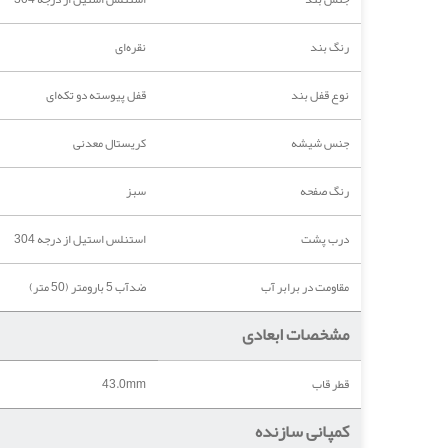
رنگ بند
نقره‌ای
نوع قفل بند
قفل پیوسته دو تکه‌ای
جنس شیشه
کریستال معدنی
رنگ صفحه
سبز
درب پشت
استنلس استیل از درجه 304
مقاومت در برابر آب
ضدآب 5 بارومتر (50 متر)
مشخصات ابعادی
قطر قاب
43.0mm
کمپانی سازنده