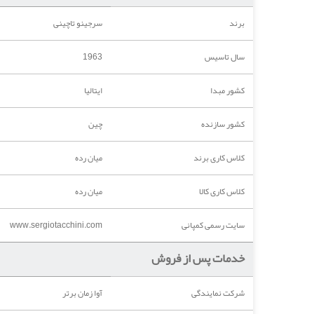
برند
سرجینو تاچینی
سال تاسیس
1963
کشور مبدا
ایتالیا
کشور سازنده
چین
کلاس کاری برند
میان رده
کلاس کاری کالا
میان رده
سایت رسمی کمپانی
www.sergiotacchini.com
خدمات پس از فروش
شرکت نمایندگی
آوا زمان برتر