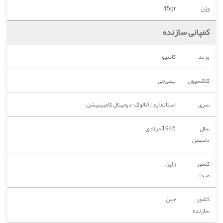
وزن
45gr
کمپانی سازنده
برند
کاسیو
کلکسیون
بیبی‌جی
سری
استاندارد | آنالوگ-دیجیتال کامبینیشن
سال
1946 میلادی
تاسیس
کشور
ژاپن
مبدا
کشور
چین
سازنده