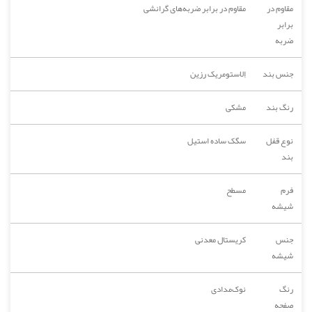
مقاوم در
مقاوم در برابر ضربه‌های گرانشی
برابر
ضربه
جنس بند
اِلاستومریک رزین
رنگ بند
مشکی
نوع قفل
سگک ساده استیل
بند
فرم
مسطح
شیشه
جنس
کریستال معدنی
شیشه
رنگ
نوک‌مدادی
صفحه