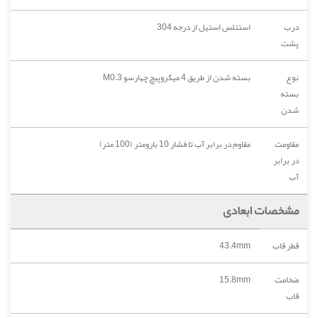
درب
استنلس استیل از درجه 304
پشت
نوع
بسته شدن از طریق 4 میکروپیچ چهارسو M0.3
بسته
شدن
مقاومت
مقاوم در برابر آب تا فشار 10 بارومتر (100 متر)
در برابر
آب
مشخصات ابعادی
قطر قاب
43.4mm
ضخامت
15.8mm
قاب