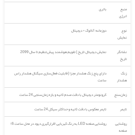
منبع
باتری
انرژی
نوع
دوزمانه؛ آنالوگ + دیجیتال
نمایش
نشانگر
نمایش دیجیتال تاریخ | تقویم هوشمند پیش‌تنظیم تا سال 2099
تاریخ
زنگ
دارای پنج زنگ هشدار مجزا | قابلیت فعال‌سازی سیگنال هشدار راس
هشدار
ساعت
زمان‌سنج
کرونومتر دیجیتال با دقت صدم ثانیه و بازه زمان‌سنجی 24 ساعت
تایمر
تایمر معکوس با دقت ثانیه و حداکثر سیکل 24 ساعت
روشنایی
روشنایی صفحه LED به رنگ کهربایی (قرارگیری دیود در محل ساعت 6)
صفحه