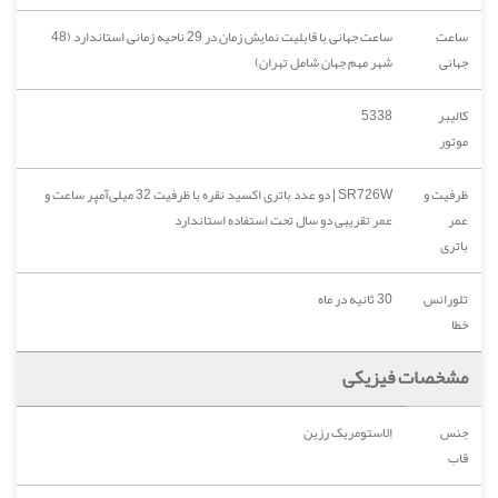
ساعت
ساعت جهانی با قابلیت نمایش زمان در 29 ناحیه زمانی استاندارد (48
جهانی
شهر مهم جهان شامل تهران)
کالیبر
5338
موتور
ظرفیت و
SR726W | دو عدد باتری اکسید نقره با ظرفیت 32 میلی‌آمپر ساعت و
عمر
عمر تقریبی دو سال تحت استفاده استاندارد
باتری
تلورانس
30 ثانیه در ماه
خطا
مشخصات فیزیکی
جنس
اِلاستومریک رزین
قاب