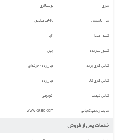
سری
نوستالژی
سال تاسیس
1946 میلادی
کشور مبدا
ژاپن
کشور سازنده
چین
کلاس کاری برند
میان‌رده / حرفه‌ای
کلاس کاری کالا
میان‌رده
کلاس قیمت
اکونومی
سایت رسمی کمپانی
www.casio.com
خدمات پس از فروش