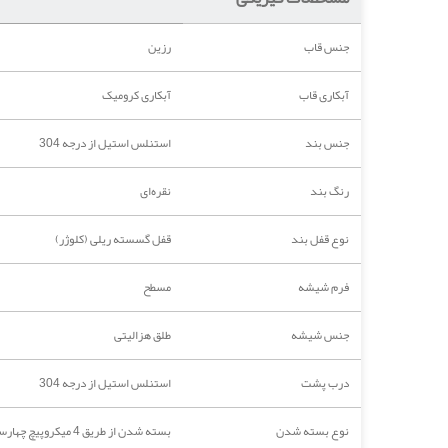
جنس قاب
رزین
آبکاری قاب
آبکاری کرومیک
جنس بند
استنلس استیل از درجه 304
رنگ بند
نقره‌ای
نوع قفل بند
قفل گسسته ریلی (کلوژر)
فرم شیشه
مسطح
جنس شیشه
طلق هزالیتی
درب پشت
استنلس استیل از درجه 304
نوع بسته شدن
بسته شدن از طریق 4 میکروپیچ چهارسو M0.3