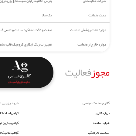
شرکت نمایندگی
پارس آناهید رایان سیستم | پوزیترون
مدت ضمانت
یک سال
موارد تحت پوشش ضمانت
صحت و دقت عملکرد ساعت و تمامی قابلی
موارد خارج از ضمانت
تغییرات رنگ آبکاری کرومیک قاب ساعت
مجوز
فعالیت
گالری ساعت عباسی
خرید رویایی د
درباره گالری
گواهی اصالت کالا
شرایط استفاده
گواهی بهترین ق
سیاست محرمانگی
گواهی تطابق کالا