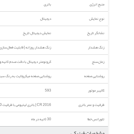
منبع انرژی
باتری
نوع نمایش
دیجیتال
نشانگر تاریخ
نمایش دیجیتال تاریخ
زنگ هشدار
زنگ هشدار روزانه | قابلیت فعال‌سا
زمان‌سنج
کرونومتر دیجیتال با دقت صدم ثانیه و بازه ز
روشنایی صفحه
روشنایی صفحه میکرولایت به رنگ سب
کالیبر موتور
593
ظرفیت و عمر باتری
CR 2016 | باتری لیتیومی با ظرفیت 90 میلی‌آمپر ساعت و عمر تقریبی هفت سال تحت استفاده استاندارد
تلورانس خطا
30 ثانیه در ماه
مشخصات فیزیکی