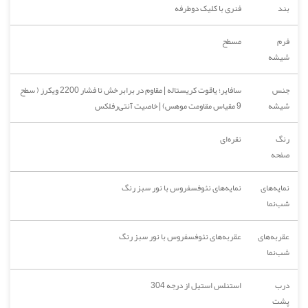
بند
فنری با کلیک دوطرفه
فرم
مسطح
شیشه
جنس
سافایر؛ یاقوت کریستاله | مقاوم در برابر خش تا فشار 2200 ویکرز ( سطح
شیشه
9 مقیاس مقاومت موهس) | خاصیت آنتی‌رفلکس
رنگ
نقره‌ای
صفحه
نمایه‌های
نمایه‌های نئوفسفروس با نور سبز رنگ
شب‌نما
عقربه‌های
عقربه‌های نئوفسفروس با نور سبز رنگ
شب‌نما
درب
استنلس استیل از درجه 304
پشت