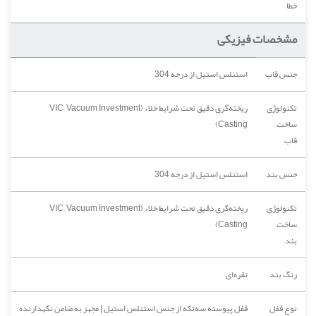
خطا
مشخصات فیزیکی
جنس قاب
استنلس استیل از درجه 304
تکنولوژی
ریخته‌گری دقیق تحت شرایط خلاء (VIC; Vacuum Investment
ساخت
Casting)
قاب
جنس بند
استنلس استیل از درجه 304
تکنولوژی
ریخته‌گری دقیق تحت شرایط خلاء (VIC; Vacuum Investment
ساخت
Casting)
بند
رنگ بند
نقره‌ای
نوع قفل
قفل پیوسته سه‌تکه از جنس استنلس استیل | مجهز به ضامن نگهدارنده