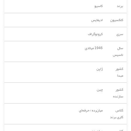
برند
کاسیو
کلکسیون
ادیفایس
سری
کرونوگراف
سال
1946 میلادی
تاسیس
کشور
ژاپن
مبدا
کشور
چین
سازنده
کلاس
میان‌رده / حرفه‌ای
کاری برند
کلاس
میان‌رده