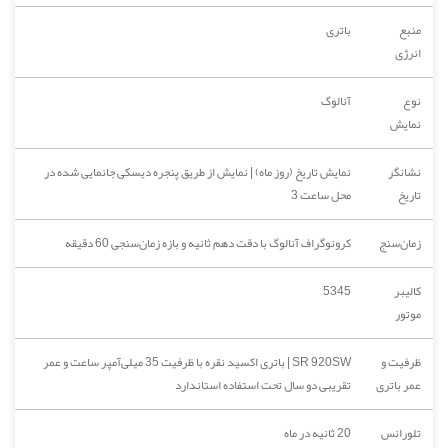
منبع
باتری
انرژی
نوع
آنالوگ
نمایش
نشانگر
نمایش تاریخ (روز ماه) | نمایش از طریق پنجره دیسکی جانمایی شده در
تاریخ
محل ساعت 3
زمان‌سنج
کرونوگراف آنالوگ با دقت دهم ثانیه و بازه زمان‌سنجی 60 دقیقه
کالیبر
5345
موتور
ظرفیت و
SR 920SW | باتری اکسید نقره با ظرفیت 35 میلی‌آمپر ساعت و عمر
عمر باتری
تقریبی دو سال تحت استفاده استاندارد
تلورانس
20 ثانیه در ماه