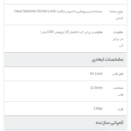
نوع بسته
بسته شدن پیچشی با اسپنر جاکسا (Jaxa Spanner Screw Lock)
شدن
مقاومت
مقاوم در برابر آب تا فشار 10 بارومتر (100 متر)
در برابر
آب
مشخصات ابعادی
قطر قاب
44.1mm
ضخامت
11.6mm
قاب
وزن
138gr
کمپانی سازنده