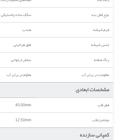
نوع قفل بند
سگک ساده پلاستیکی
فرم شیشه
محدب
جنس شیشه
طلق هزالیتی
رنگ صفحه
بنفش ارغوانی
مقاومت در برابر آب
مقاوم در برابر آب
مشخصات ابعادی
قطر قاب
45.00mm
ضخامت قاب
12.50mm
کمپانی سازنده