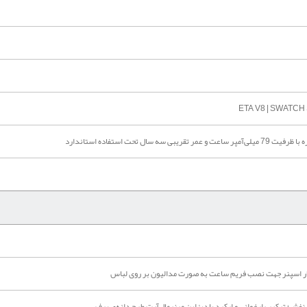
ETA V8 | SWATCH
لار اسپنر جهت نصب فریم ساعت به صورت مدالیون بر روی لباس
فش؛ ترکیب ارغوانی و ارکید با دیزاین مینیمال‌آرت طرح دانه‌ی برف