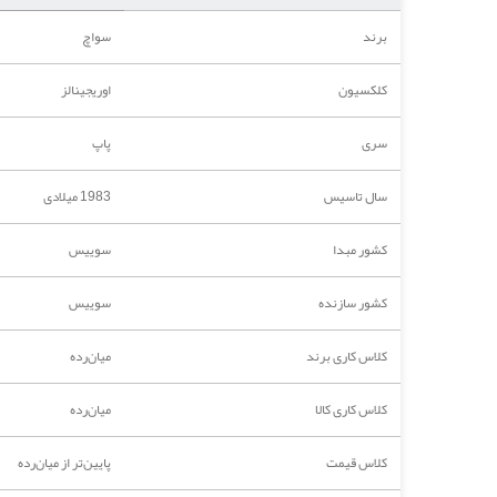
برند
سواچ
کلکسیون
اوریجینالز
سری
پاپ
سال تاسیس
1983 میلادی
کشور مبدا
سوییس
کشور سازنده
سوییس
کلاس کاری برند
میان‌رده
کلاس کاری کالا
میان‌رده
کلاس قیمت
پایین‌تر از میان‌رده