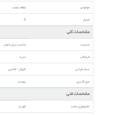
موجودی
توقف تولید
امتیاز
0
مشخصات کلی
جنسیت
مناسب برای بانوان
فرم قاب
دایره
سبک طراحی
کژوال ~ فانتزی
نوع کاربری
روزمره
مشخصات فنی
تکنولوژی ساخت
کوارتز