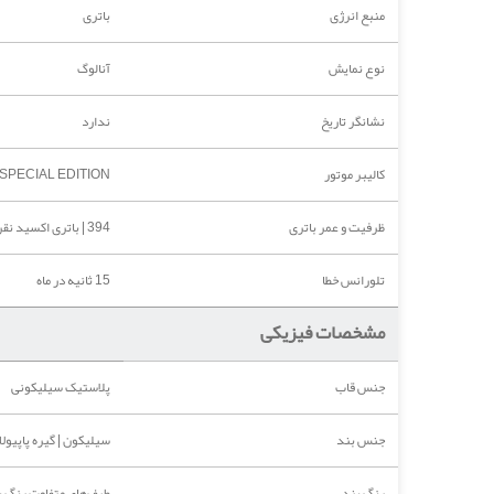
منبع انرژی
باتری
نوع نمایش
آنالوگ
نشانگر تاریخ
ندارد
کالیبر موتور
 SPECIAL EDITION
ظرفیت و عمر باتری
394 | باتری اکسید نقره با ظرفیت 79 میلی‌آمپر ساعت و عمر تقریبی سه سال تحت استفاده استاندارد
تلورانس خطا
15 ثانیه در ماه
مشخصات فیزیکی
جنس قاب
پلاستیک سیلیکونی
جنس بند
سیلیکون | گیره پاپیو
رنگ بند
طیف‌های متفاوت رنگ بن