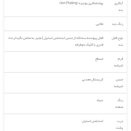
آبکاری
پوششکاری یونیزه (Ion Plating)
بند
رنگ بند
طلایی
نوع قفل
قفل پیوسته سه‌تکه از جنس استنلس استیل | مجهز به ضامن نگهدارنده
بند
فنری با کلیک دوطرفه
فرم
مسطح
شیشه
جنس
کریستال معدنی
شیشه
رنگ
سیاه
صفحه
درب
استنلس استیل
پشت