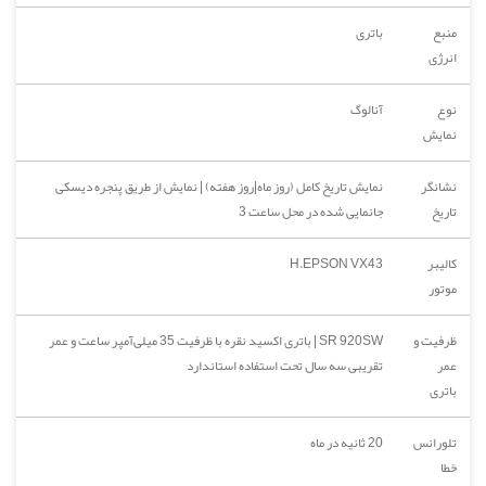
منبع
باتری
انرژی
نوع
آنالوگ
نمایش
نشانگر
نمایش تاریخ کامل (روز ماه|روز هفته) | نمایش از طریق پنجره دیسکی
تاریخ
جانمایی شده در محل ساعت 3
کالیبر
H.EPSON VX43
موتور
ظرفیت و
SR 920SW | باتری اکسید نقره با ظرفیت 35 میلی‌آمپر ساعت و عمر
عمر
تقریبی سه سال تحت استفاده استاندارد
باتری
تلورانس
20 ثانیه در ماه
خطا