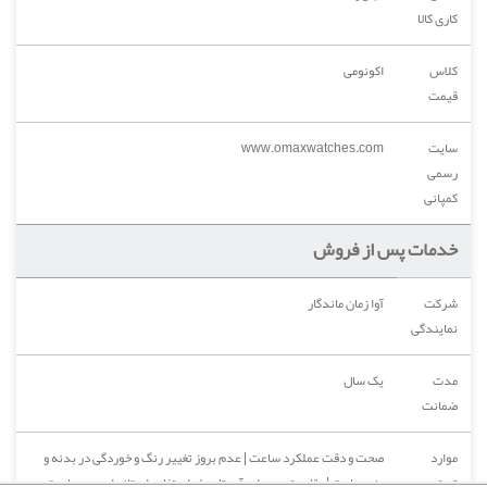
کاری کالا
کلاس
اکونومی
قیمت
سایت
www.omaxwatches.com
رسمی
کمپانی
خدمات پس از فروش
شرکت
آوا زمان ماندگار
نمایندگی
مدت
یک سال
ضمانت
موارد
صحت و دقت عملکرد ساعت | عدم بروز تغییر رنگ و خوردگی در بدنه و
تحت
بند ساعت | مقاومت در برابر آب تا سطح استفاده استاندارد در مجاورت