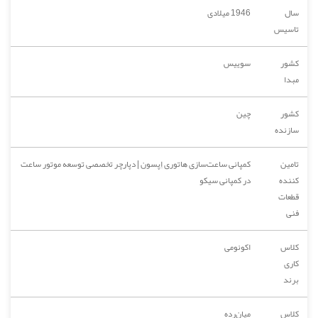
سال
1946 میلادی
تاسیس
کشور
سوییس
مبدا
کشور
چین
سازنده
تامین
کمپانی ساعت‌سازی هاتوری اِپسون | دپارچر تخصصی توسعه موتور ساعت
کننده
در کمپانی سیکو
قطعات
فنی
کلاس
اکونومی
کاری
برند
کلاس
میان‌رده