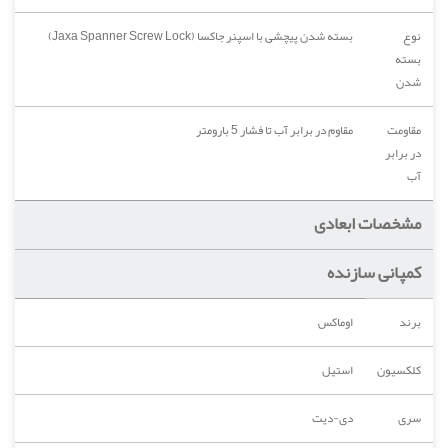
نوع
بسته شدن پیچشی با اسپنر جاکسا (Jaxa Spanner Screw Lock)
بسته
شدن
مقاومت
مقاوم در برابر آب تا فشار 5 بارومتر
در برابر
آب
مشخصات ابعادی
کمپانی سازنده
برند
اوماکس
کلکسیون
استیل
سری
دی-دیت