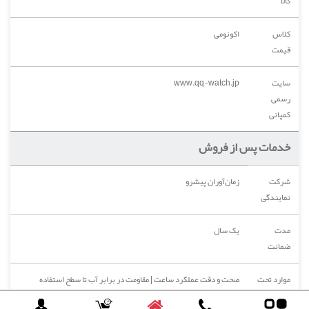
کالا
کلاس
اکونومی
قیمت
سایت
www.qq-watch.jp
رسمی
کمپانی
خدمات پس از فروش
شرکت
زمان‌آوران پیشرو
نمایندگی
مدت
یک سال
ضمانت
موارد تحت
صحت و دقت عملکرد ساعت | مقاومت در برابر آب تا سطح استفاده
پوشش
استاندارد در مجاورت آب با رعایت محدودیت‌های متناظر با ضدآب 10