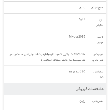
منبع انرژی
باتری
نوع
آنالوگ
نمایش
کالیبر
Miyota 2035
موتور
ظرفیت و
SR 626SW | باتری اکسید نقره با ظرفیت 24 میلی‌آمپر ساعت و عمر
عمر باتری
تقریبی سه سال تحت استفاده استاندارد
تلورانس
20 ثانیه در ماه
خطا
مشخصات فیزیکی
جنس قاب
رزین