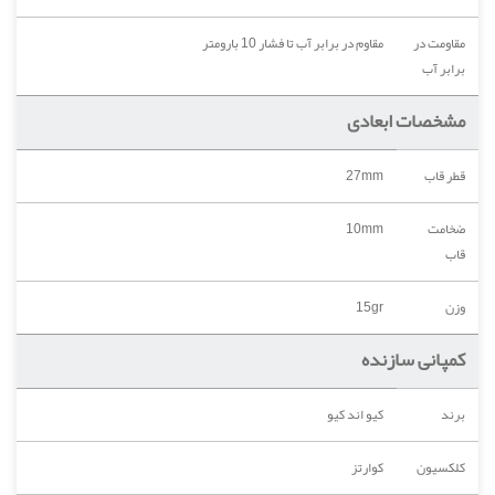
مقاومت در
مقاوم در برابر آب تا فشار 10 بارومتر
برابر آب
مشخصات ابعادی
قطر قاب
27mm
ضخامت
10mm
قاب
وزن
15gr
کمپانی سازنده
برند
کیو اند کیو
کلکسیون
کوارتز