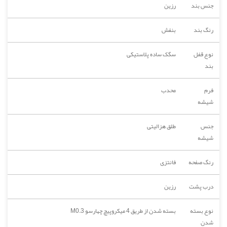
جنس بند
رزین
رنگ بند
بنفش
نوع قفل
سگک ساده پلاستیکی
بند
فرم
محدب
شیشه
جنس
طلق هزالیتی
شیشه
رنگ صفحه
فانتزی
درب پشت
رزین
نوع بسته
بسته شدن از طریق 4 میکروپیچ چهارسو M0.3
شدن