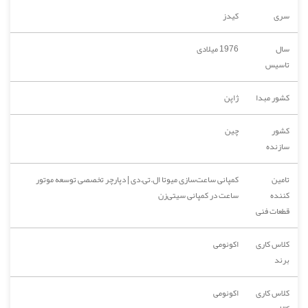
سری
کیدز
سال
1976 میلادی
تاسیس
کشور مبدا
ژاپن
کشور
چین
سازنده
تامین
کمپانی ساعت‌سازی میوتا ال.تی.دی | دپارچر تخصصی توسعه موتور
کننده
ساعت در کمپانی سیتی‌زن
قطعات فنی
کلاس کاری
اکونومی
برند
کلاس کاری
اکونومی