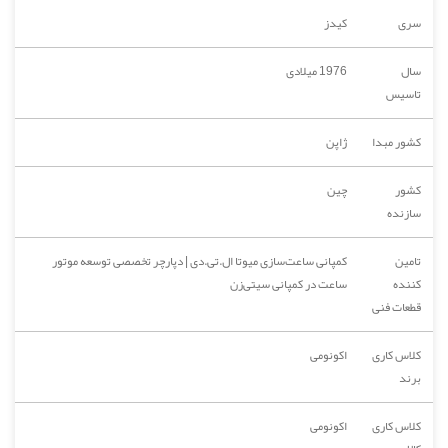
سری
کیدز
سال
1976 میلادی
تاسیس
کشور مبدا
ژاپن
کشور
چین
سازنده
تامین
کمپانی ساعت‌سازی میوتا ال.تی.دی | دپارچر تخصصی توسعه موتور
کننده
ساعت در کمپانی سیتی‌زن
قطعات فنی
کلاس کاری
اکونومی
برند
کلاس کاری
اکونومی