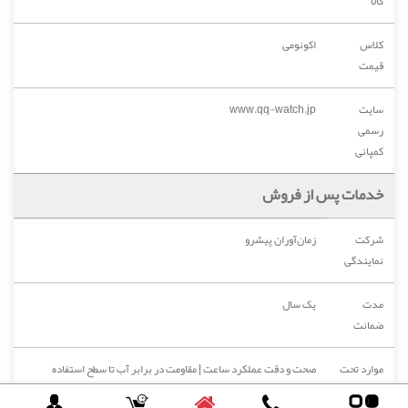
کالا
کلاس
اکونومی
قیمت
سایت
www.qq-watch.jp
رسمی
کمپانی
خدمات پس از فروش
شرکت
زمان‌آوران پیشرو
نمایندگی
مدت
یک سال
ضمانت
موارد تحت
صحت و دقت عملکرد ساعت | مقاومت در برابر آب تا سطح استفاده
پوشش
استاندارد در مجاورت آب با رعایت محدودیت‌های متناظر با ضدآب 10