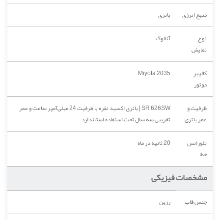
منبع انرژی
باتری
نوع
آنالوگ
نمایش
کالیبر
Miyota 2035
موتور
ظرفیت و
SR 626SW | باتری اکسید نقره با ظرفیت 24 میلی‌آمپر ساعت و عمر
عمر باتری
تقریبی سه سال تحت استفاده استاندارد
تلورانس
20 ثانیه در ماه
خطا
مشخصات فیزیکی
جنس قاب
رزین