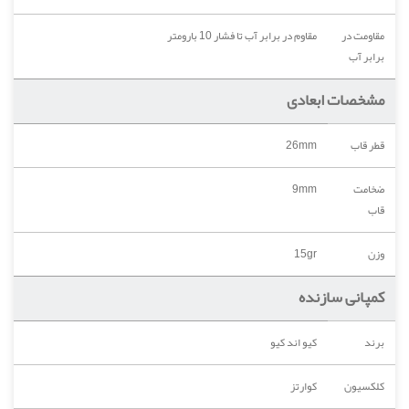
مقاومت در
مقاوم در برابر آب تا فشار 10 بارومتر
برابر آب
مشخصات ابعادی
قطر قاب
26mm
ضخامت
9mm
قاب
وزن
15gr
کمپانی سازنده
برند
کیو اند کیو
کلکسیون
کوارتز