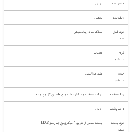
جنس بند
رزین
رنگ بند
بنفش
نوع قفل
سگک ساده پلاستیکی
بند
فرم
محدب
شیشه
جنس
طلق هزالیتی
شیشه
رنگ صفحه
ترکیب سفید و بنفش؛ طرح‌های فانتزی گل و پروانه
درب پشت
رزین
نوع بسته
بسته شدن از طریق 4 میکروپیچ چهارسو M0.3
شدن