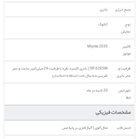
منبع انرژی
باتری
نوع
آنالوگ
نمایش
کالیبر
Miyota 2035
موتور
ظرفیت و
SR 626SW | باتری اکسید نقره با ظرفیت 24 میلی‌آمپر ساعت و عمر
عمر باتری
تقریبی سه سال تحت استفاده استاندارد
تلورانس
20 ثانیه در ماه
خطا
مشخصات فیزیکی
جنس قاب
متال‌آلوی | آلیاژ فلزی بر پایه مس