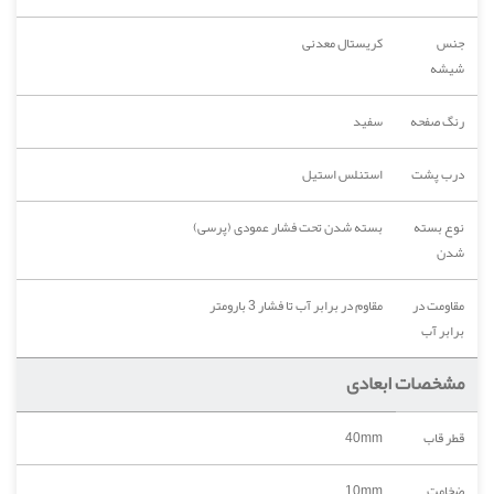
جنس
کریستال معدنی
شیشه
رنگ صفحه
سفید
درب پشت
استنلس استیل
نوع بسته
بسته شدن تحت فشار عمودی (پرسی)
شدن
مقاومت در
مقاوم در برابر آب تا فشار 3 بارومتر
برابر آب
مشخصات ابعادی
قطر قاب
40mm
ضخامت
10mm