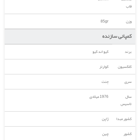
قاب
وزن
85gr
کمپانی سازنده
برند
کیو اند کیو
کلکسیون
کوارتز
سری
جِنت
سال
1976 میلادی
تاسیس
کشور مبدا
ژاپن
کشور
چین