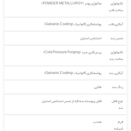
تکنولوژی
متالوژی پودر (POWDER METALLURGY)
ساخت قاب
آبکاری قاب
پوششکاری گالوانیک (Galvanic Coating)
جنس بند
استنلس استیل
تکنولوژی
پرس‌کاری سرد (Cold Pressure Forging)
ساخت بند
آبکاری بند
پوششکاری گالوانیک (Galvanic Coating)
رنگ بند
طلایی
نوع قفل
قفل پیوسته سه‌تکه از جنس استنلس استیل
بند
فرم
محدب
شیشه