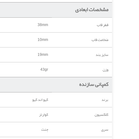
مشخصات ابعادی
قطر قاب
38mm
ضخامت قاب
10mm
سایز بند
19mm
وزن
43gr
کمپانی سازنده
برند
کیو اند کیو
کلکسیون
کوارتز
سری
جِنت