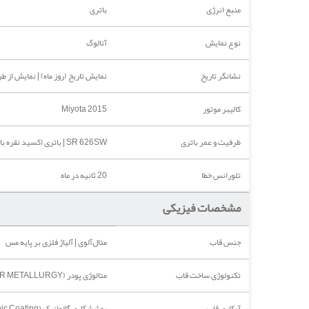
منبع انرژی
باتری
نوع نمایش
آنالوگ
نشانگر تاریخ
نمایش تاریخ (روز ماه) | نمایش از 
کالیبر موتور
Miyota 2015
ظرفیت و عمر باتری
SR 626SW | باتری اکسید نقره با ظرفیت 24 میلی‌آمپر ساعت و عمر تقریبی سه سال تحت استفاده استاندارد
تلورانس خطا
20 ثانیه در ماه
مشخصات فیزیکی
جنس قاب
متال‌آلوی | آلیاژ فلزی بر پایه مس
تکنولوژی ساخت قاب
متالوژی پودر (POWDER METALLURGY)
آبکاری قاب
پوششکاری گالوانیک (Galvanic Coating)