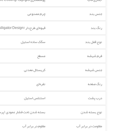
جنس بند
چرم مصنوعی
رنگ بند
قهوه‌ای طرح‌دار (Alligator Design)
نوع قفل بند
سگک ساده استیل
فرم شیشه
مسطح
جنس شیشه
کریستال معدنی
رنگ صفحه
نقره‌ای
درب پشت
استنلس استیل
نوع بسته شدن
بسته شدن تحت فشار عمودی (پرس
مقاومت در برابر آب
مقاوم در برابر آب