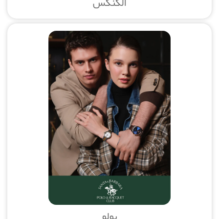
الگنگس
پولو