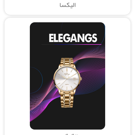
الیکسا