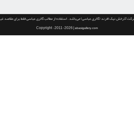
شرکت
آذرخش نیک افرند
(گالری عباسی)
می‌باشد . استفاده از مطالب گالری عباسی فقط برای مقاصد
غیر
| Copyright ©2011-2026
abasigallery.com